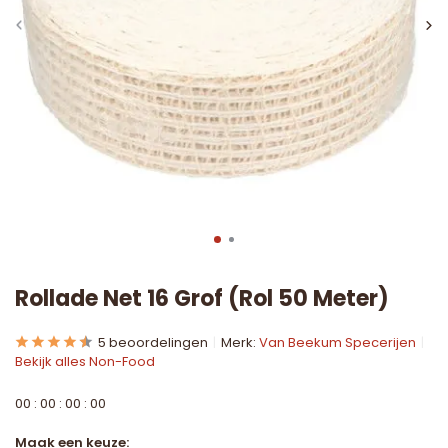
Rollade Net 16 Grof (Rol 50 Meter)
5 beoordelingen
Merk:
Van Beekum Specerijen
Bekijk alles Non-Food
0
0
:
0
0
:
0
0
:
0
0
Maak een keuze: