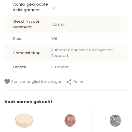
Aantal geknoopte
16
kettingdraden
Geschikt voor
125 mm
buismaat
Kleur
Wit
Rubber Foodgrade en Polyester
Samenstelling
Textured
Lengte
50 meter
Aan verlanglijst toevoegen
Delen
Vaak samen gekocht: