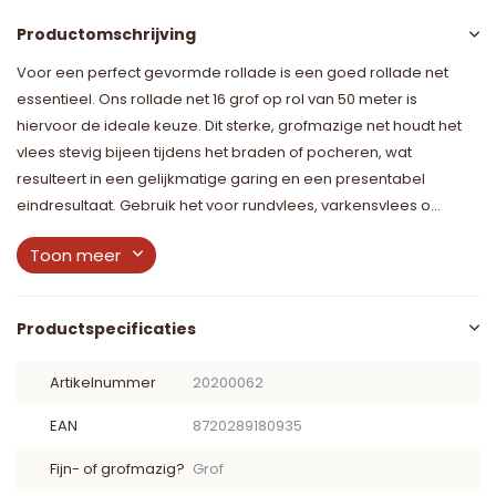
Productomschrijving
Voor een perfect gevormde rollade is een goed rollade net
essentieel. Ons rollade net 16 grof op rol van 50 meter is
hiervoor de ideale keuze. Dit sterke, grofmazige net houdt het
vlees stevig bijeen tijdens het braden of pocheren, wat
resulteert in een gelijkmatige garing en een presentabel
eindresultaat. Gebruik het voor rundvlees, varkensvlees o...
Toon meer
Productspecificaties
Artikelnummer
20200062
EAN
8720289180935
Fijn- of grofmazig?
Grof