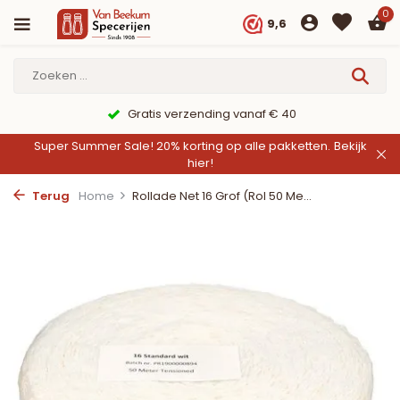
0
9,6
9,6/10 Webwinkelkeur ✔
Super Summer Sale! 20% korting op alle pakketten.
Bekijk
hier!
Terug
Home
Rollade Net 16 Grof (Rol 50 Me...