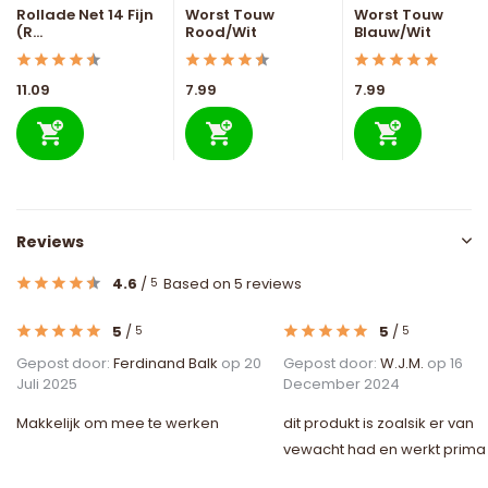
Rollade Net 14 Fijn
Worst Touw
Worst Touw
(R...
Rood/Wit
Blauw/Wit
11.09
7.99
7.99
Reviews
4.6
/
Based on 5 reviews
5
5
/
5
/
5
5
Gepost door:
Ferdinand Balk
op 20
Gepost door:
W.J.M.
op 16
Juli 2025
December 2024
Makkelijk om mee te werken
dit produkt is zoalsik er van
vewacht had en werkt prima