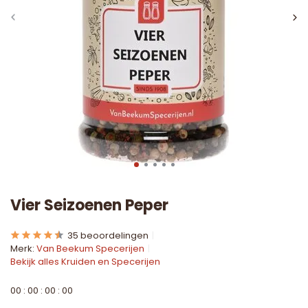
Vier Seizoenen Peper
35 beoordelingen
Merk:
Van Beekum Specerijen
Bekijk alles Kruiden en Specerijen
0
0
:
0
0
:
0
0
:
0
0