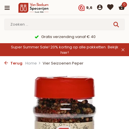
0
9,6
9,6/10 Webwinkelkeur ✔
Super Summer Sale! 20% korting op alle pakketten.
Bekijk
hier!
Terug
Home
Vier Seizoenen Peper