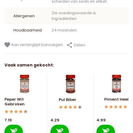
scheiden van seals en etiket.
Zie voedingswaarde &
Allergenen
Ingrediënten
Houdbaarheid
24 maanden
Aan verlanglijst toevoegen
Delen
Vaak samen gekocht:
Peper Wit
Piment Heel
Pul Biber
Gebroken
7.19
4.29
4.99