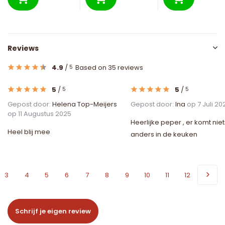
Reviews
4.9
/
Based on 35 reviews
5
5
/
5
/
5
5
Gepost door:
Helena Top-Meijers
Gepost door:
Ina
op 7 Juli 20
op 11 Augustus 2025
Heerlijke peper , er komt niet
Heel blij mee
anders in de keuken
3
4
5
6
7
8
9
10
11
12
Schrijf je eigen review