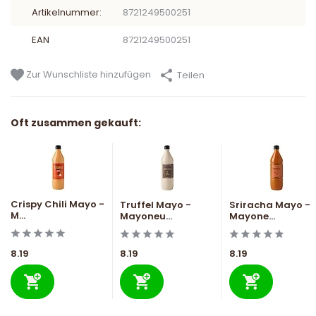
Artikelnummer:
8721249500251
EAN
8721249500251
Zur Wunschliste hinzufügen
Teilen
Oft zusammen gekauft:
Crispy Chili Mayo -
Truffel Mayo -
Sriracha Mayo -
M...
Mayoneu...
Mayone...
8.19
8.19
8.19