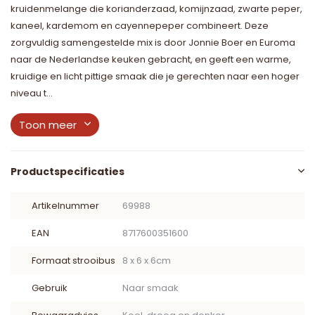
kruidenmelange die korianderzaad, komijnzaad, zwarte peper,
kaneel, kardemom en cayennepeper combineert. Deze
zorgvuldig samengestelde mix is door Jonnie Boer en Euroma
naar de Nederlandse keuken gebracht, en geeft een warme,
kruidige en licht pittige smaak die je gerechten naar een hoger
niveau t...
Toon meer
Productspecificaties
Artikelnummer
69988
EAN
8717600351600
Formaat strooibus
8 x 6 x 6cm
Gebruik
Naar smaak