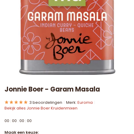
Jonnie Boer - Garam Masala
3 beoordelingen
Merk:
Euroma
Bekijk alles Jonnie Boer Kruidenmixen
0
0
:
0
0
:
0
0
:
0
0
Maak een keuze: