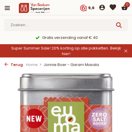
0
9,6
Gratis verzending vanaf € 40
Super Summer Sale! 20% korting op alle pakketten.
Bekijk
hier!
Terug
Home
Jonnie Boer - Garam Masala