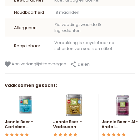
Bewaaradvies
Koel, droog en donker
Houdbaarheid
18 maanden
Zie voedingswaarde &
Allergenen
Ingrediënten
Verpakking is recyclebaar na
Recyclebaar
scheiden van seals en etiket.
Aan verlanglijst toevoegen
Delen
Vaak samen gekocht:
Jonnie Boer -
Jonnie Boer -
Jonnie Boer - Al-
Caribbea...
Vadouvan
Andal...