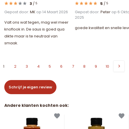
3
/
5
/
5
5
Gepost door:
MK
op 14 Maart 2026
Gepost door:
Peter
op 6 Okt
2025
Valt ons wat tegen, mag wel meer
goede kwaliteit en snelle lev
knoflook in. De saus is goed qua
dikte maar is te neutraal van
smaak.
1
2
3
4
5
6
7
8
9
10
Schrijf je eigen review
Andere klanten kochten ook: