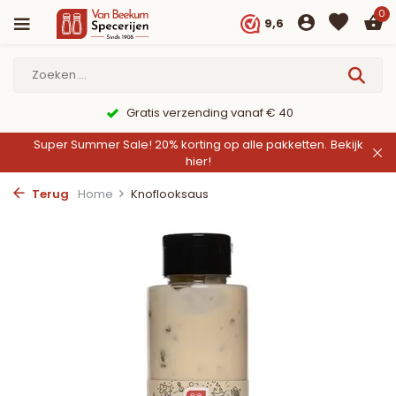
0
9,6
Gratis verzending vanaf € 40
Super Summer Sale! 20% korting op alle pakketten.
Bekijk
hier!
Terug
Home
Knoflooksaus