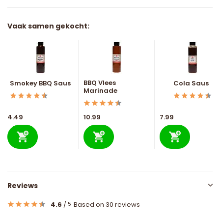
Vaak samen gekocht:
BBQ Vlees
Smokey BBQ Saus
Cola Saus
Marinade
4.49
10.99
7.99
Reviews
4.6
/
Based on 30 reviews
5