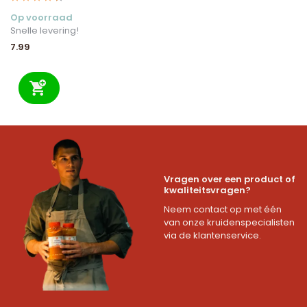
Op voorraad
Snelle levering!
7.99
Vragen over een product of
kwaliteitsvragen?
Neem contact op met één
van onze kruidenspecialisten
via de klantenservice.