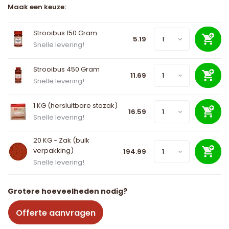
Maak een keuze:
Strooibus 150 Gram
5.19
Snelle levering!
Strooibus 450 Gram
11.69
Snelle levering!
1 KG (hersluitbare stazak)
16.59
Snelle levering!
20 KG - Zak (bulk
verpakking)
194.99
Snelle levering!
Grotere hoeveelheden nodig?
Offerte aanvragen