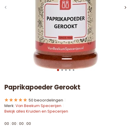
Paprikapoeder Gerookt
50 beoordelingen
Merk:
Van Beekum Specerijen
Bekijk alles Kruiden en Specerijen
0
0
:
0
0
:
0
0
:
0
0