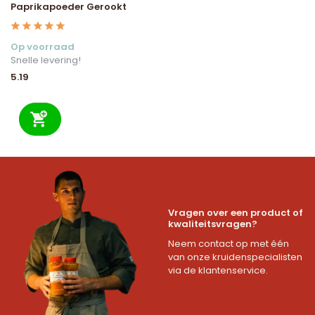
Paprikapoeder Gerookt
Op voorraad
Snelle levering!
5.19
Vragen over een product of
kwaliteitsvragen?
Neem contact op met één
van onze kruidenspecialisten
via de klantenservice.