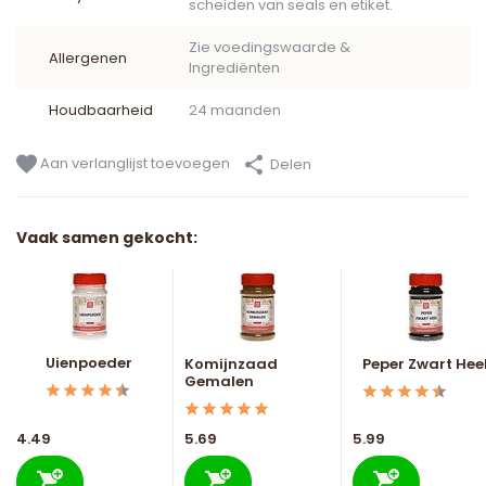
scheiden van seals en etiket.
Zie voedingswaarde &
Allergenen
Ingrediënten
Houdbaarheid
24 maanden
Aan verlanglijst toevoegen
Delen
Vaak samen gekocht:
Uienpoeder
Komijnzaad
Peper Zwart Hee
Gemalen
4.49
5.69
5.99