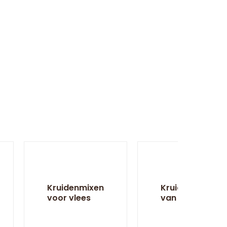
Kruidenmixen
Kruidenmixen
voor vlees
van A tot Z