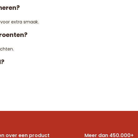
neren?
voor extra smaak.
groenten?
echten.
d?
n over een product
Meer dan 450.000+