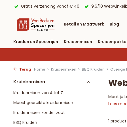
uis*.
Gratis verzending vanaf € 40
9,6/10 Webwinkel
Retail en Maatwerk
Blog
Kruiden en Specerijen
Kruidenmixen
Kruidenpakke
Terug
Home
Kruidenmixen
BBQ Kruiden
Overige 
Web
Kruidenmixen
Kruidenmixen van A tot Z
Maak je 
Meest gebruikte kruidenmixen
Lees me
Kruidenmixen zonder zout
1 product
BBQ Kruiden