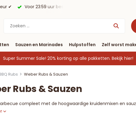
keur ✔
Voor 23:59 uur besteld, morgen in huis*.
Gratis 
tten
Sauzen en Marinades
Hulpstoffen
Zelf worst mak
Super Summer Sale! 20% korting op alle pakketten.
Bekijk hier!
BBQ Rubs
Weber Rubs & Sauzen
er Rubs & Sauzen
barbecue compleet met de hoogwaardige kruidenmixen en sauz
er