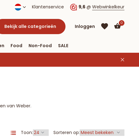
verzending vanaf € 40
Klantenservice
9,6
@
Webwinkelkeur
0
Bekijk alle categorieën
Inloggen
en
Food
Non-Food
SALE
Account
aanmaken
Account
aanmaken
en van Weber.
Toon:
Sorteren op: