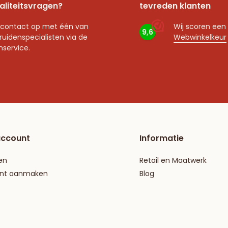
aliteitsvragen?
tevreden klanten
contact op met één van
Wij scoren een
9,6
ruidenspecialisten via de
Webwinkelkeur
nservice.
account
Informatie
en
Retail en Maatwerk
nt aanmaken
Blog