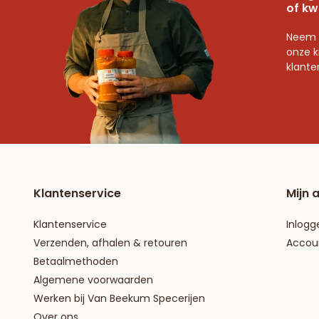
of kw
Neem 
onze k
klante
Klantenservice
Mijn 
Klantenservice
Inlogg
Verzenden, afhalen & retouren
Accou
Betaalmethoden
Algemene voorwaarden
Werken bij Van Beekum Specerijen
Over ons