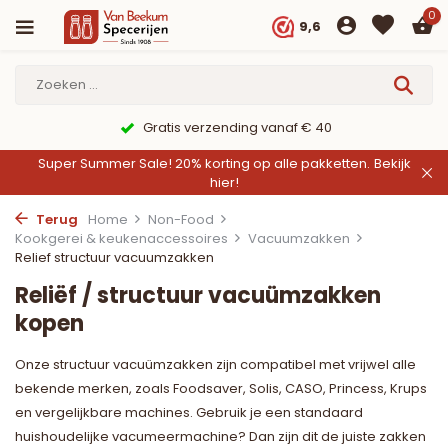
0
9,6
Gratis verzending vanaf € 40
Super Summer Sale! 20% korting op alle pakketten.
Bekijk
hier!
Terug
Home
Non-Food
Kookgerei & keukenaccessoires
Vacuumzakken
Relief structuur vacuumzakken
Reliëf / structuur vacuümzakken
kopen
Onze structuur vacuümzakken zijn compatibel met vrijwel alle
bekende merken, zoals Foodsaver, Solis, CASO, Princess, Krups
en vergelijkbare machines. Gebruik je een standaard
huishoudelijke vacumeermachine? Dan zijn dit de juiste zakken