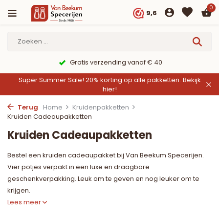
0
9,6
9,6/10 Webwinkelkeur ✔
Super Summer Sale! 20% korting op alle pakketten.
Bekijk
hier!
Terug
Home
Kruidenpakketten
Kruiden Cadeaupakketten
Kruiden Cadeaupakketten
Bestel een kruiden cadeaupakket bij Van Beekum Specerijen.
Vier potjes verpakt in een luxe en draagbare
geschenkverpakking. Leuk om te geven en nog leuker om te
krijgen.
Lees meer