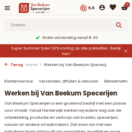
0
9,6
Gratis verzending vanaf € 40
Super Summer Sale! 20% korting op alle pakketten.
Bekijk
hier!
Terug
Home
Werken bij Van Beekum Specerij...
Klantenservice
Verzenden, afhalen & retouren
Betaalmetho
Werken bij Van Beekum Specerijen
Van Beekum Specerijen is een groeiend bedrijf met een passie
voor smaak. Vanuit Harderwijk werken wij iedere dag aan de
ontwikkeling, productie en verkoop van kruiden, specerijen,
sauzen en andere smaakmakers. Dat doen we met een
betrokken team dat houdt van aanpakken, kwaliteit en groei.