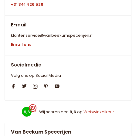
+31 341 426 526
E-mail
klantenservice@vanbeekumspecerijen.nl
Email ons
Socialmedia
Volg ons op Social Media
9,6
Wij scoren een
9,6
op
Webwinkelkeur
Van Beekum Specerijen