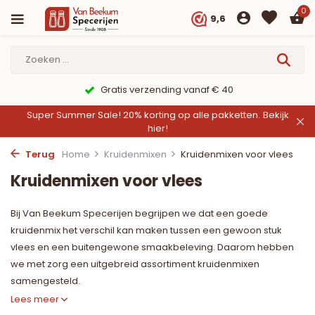
0
9,6
Gratis verzending vanaf € 40
Super Summer Sale! 20% korting op alle pakketten.
Bekijk
hier!
Terug
Home
Kruidenmixen
Kruidenmixen voor vlees
Kruidenmixen voor vlees
Bij Van Beekum Specerijen begrijpen we dat een goede
kruidenmix het verschil kan maken tussen een gewoon stuk
vlees en een buitengewone smaakbeleving. Daarom hebben
we met zorg een uitgebreid assortiment kruidenmixen
samengesteld.
Lees meer