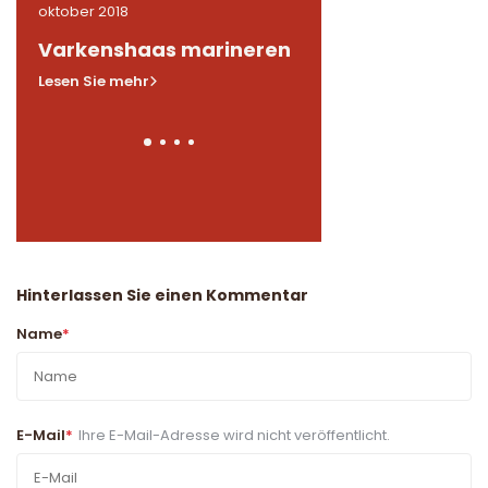
oktober 2018
oktober 2018
n
Varkenshaas marineren
Gemarineerde
kippendijen in BB
Lesen Sie mehr
Lesen Sie mehr
Hinterlassen Sie einen Kommentar
Name
*
E-Mail
*
Ihre E-Mail-Adresse wird nicht veröffentlicht.