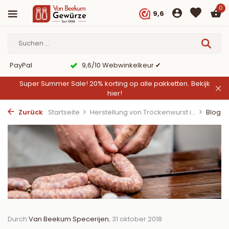
0
9,6
er PayPal
9,6/10 Webwinkelkeur ✔
Super Summer Sale! 20% korting op alle pakketten.
Bekijk
hier!
Zurück
Startseite
Herstellung von Trockenwurst i...
Blog
Durch
Van Beekum Specerijen
, 31 oktober 2018