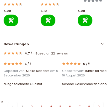
4.99
5.19
4.99
Bewertungen
4.7
/
Based on 22 reviews
5
5
/
5
/
5
5
Gepostet von:
Mieke Debaets
am 6
Gepostet von:
Tunnis ter Vee
September 2025
16 August 2025
ausgezeichnete Qualität
Schöne Geschmacksbalanc
-
3
1
2
3
4
5
6
7
8