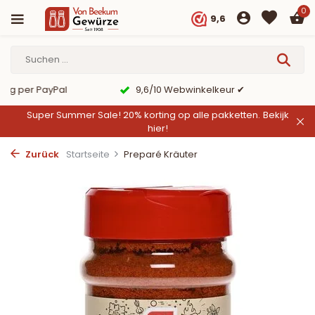
0
9,6
er PayPal
9,6/10 Webwinkelkeur ✔
Super Summer Sale! 20% korting op alle pakketten.
Bekijk
hier!
Zurück
Startseite
Preparé Kräuter