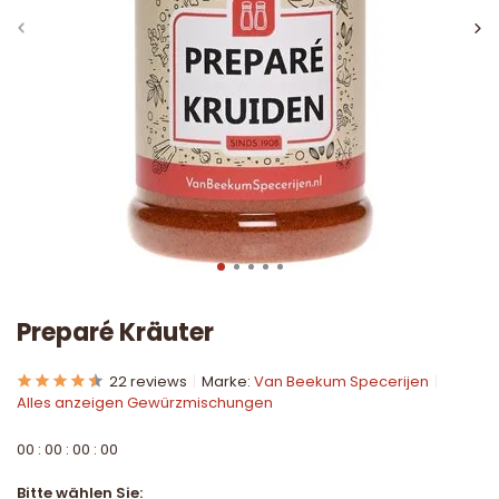
Preparé Kräuter
22 reviews
Marke:
Van Beekum Specerijen
Alles anzeigen Gewürzmischungen
0
0
:
0
0
:
0
0
:
0
0
Bitte wählen Sie: