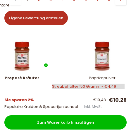
tare
Eigene Bewertung erstellen
Preparé Kräuter
Paprikapulver
€10,26
Sie sparen 2%
€10,48
Populaire Kruiden & Specerijen bundel
Inkl. MwSt.
Zum Warenkorb hinzufügen