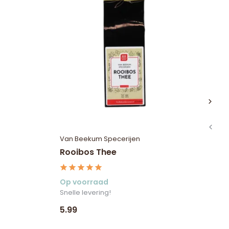
Van Beekum Specerijen
Va
Rooibos Thee
Pu
Op voorraad
Op
Snelle levering!
Sne
5.99
5.