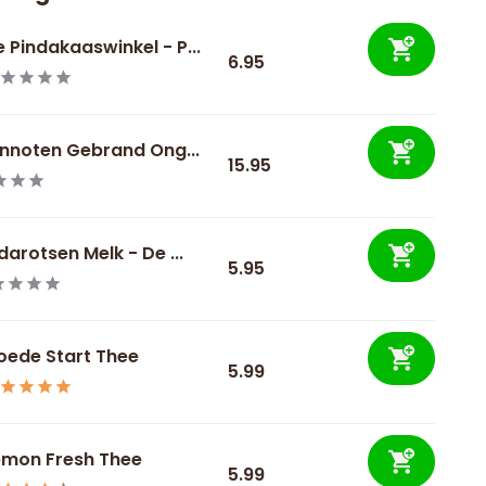
 Pindakaaswinkel - P...
6.95
nnoten Gebrand Ong...
15.95
darotsen Melk - De ...
5.95
oede Start Thee
5.99
emon Fresh Thee
5.99