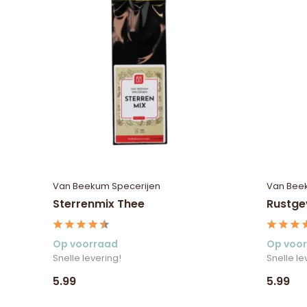
Van Beekum Specerijen
Van Bee
Sterrenmix Thee
Rustge
Op voorraad
Op voo
Snelle levering!
Snelle le
5.99
5.99