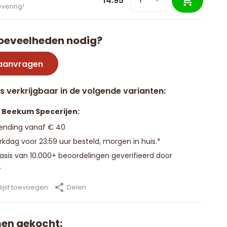
14.95
evering!
oeveelheden nodig?
 aanvragen
is verkrijgbaar in de volgende varianten:
n Beekum Specerijen:
zending vanaf € 40
kdag voor 23:59 uur besteld, morgen in huis.*
basis van 10.000+ beoordelingen geverifieerd door
.
ijst toevoegen
Delen
en gekocht: