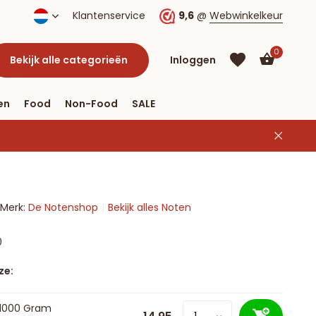
Klantenservice
9,6
@
Webwinkelkeur
0
Bekijk alle categorieën
Inloggen
en
Food
Non-Food
SALE
Account
aanmaken
Account
Merk:
De Notenshop
Bekijk alles Noten
aanmaken
0
ze:
 1000 Gram