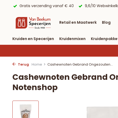
 € 40
9,6/10 Webwinkelkeur ✔
Voor 23:59 uur besteld, 
Retail en Maatwerk
Blog
Kruiden en Specerijen
Kruidenmixen
Kruidenpakke
Terug
Home
Cashewnoten Gebrand Ongezouten...
Cashewnoten Gebrand On
Notenshop