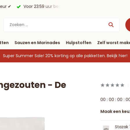
morgen in huis*.
Gratis verzending vanaf € 40
tten
Sauzen en Marinades
Hulpstoffen
Zelf worst mak
Super Summer Sale! 20% korting op alle pakketten.
Bekijk hier!
gezouten - De
0
0
:
0
0
:
0
0
:
0
Maak een keu
Stazak