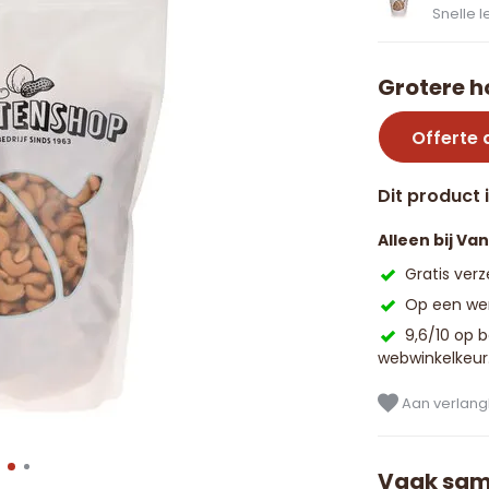
Snelle l
Grotere h
Offerte
Dit product 
Alleen bij Va
Gratis ver
Op een wer
9,6/10 op 
webwinkelkeur
Aan verlangl
Vaak sam