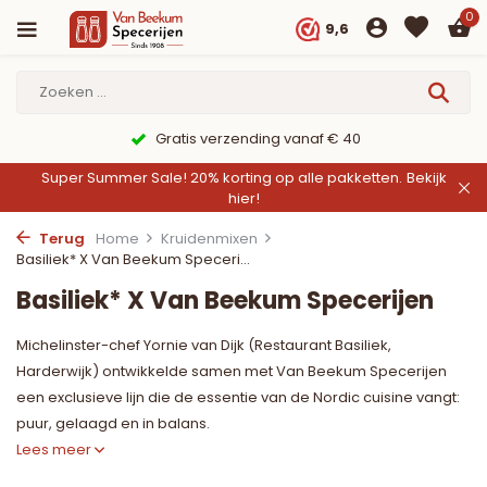
0
9,6
Gratis verzending vanaf € 40
Super Summer Sale! 20% korting op alle pakketten.
Bekijk
hier!
Terug
Home
Kruidenmixen
Basiliek* X Van Beekum Speceri...
Basiliek* X Van Beekum Specerijen
Michelinster-chef Yornie van Dijk (Restaurant Basiliek,
Harderwijk) ontwikkelde samen met Van Beekum Specerijen
een exclusieve lijn die de essentie van de Nordic cuisine vangt:
puur, gelaagd en in balans.
Lees meer