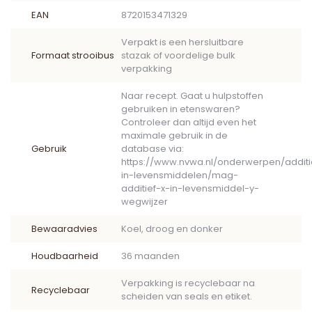
EAN
8720153471329
Verpakt is een hersluitbare
Formaat strooibus
stazak of voordelige bulk
verpakking
Naar recept. Gaat u hulpstoffen
gebruiken in etenswaren?
Controleer dan altijd even het
maximale gebruik in de
Gebruik
database via:
https://www.nvwa.nl/onderwerpen/addit
in-levensmiddelen/mag-
additief-x-in-levensmiddel-y-
wegwijzer
Bewaaradvies
Koel, droog en donker
Houdbaarheid
36 maanden
Verpakking is recyclebaar na
Recyclebaar
scheiden van seals en etiket.