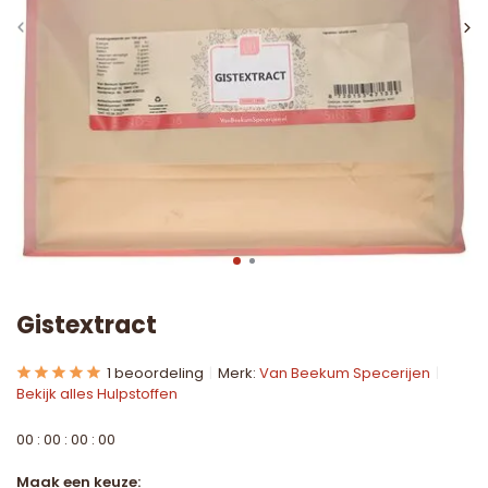
Gistextract
1 beoordeling
Merk:
Van Beekum Specerijen
Bekijk alles Hulpstoffen
0
0
:
0
0
:
0
0
:
0
0
Maak een keuze: