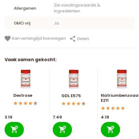
Zie voedingswaarde &
Allergenen
Ingrediënten
GMO vrij
Ja
Aan verlanglijst toevoegen
Delen
Vaak samen gekocht:
Dextrose
Natriumbenzoaa
GDL E575
E211
3.19
7.49
4.19