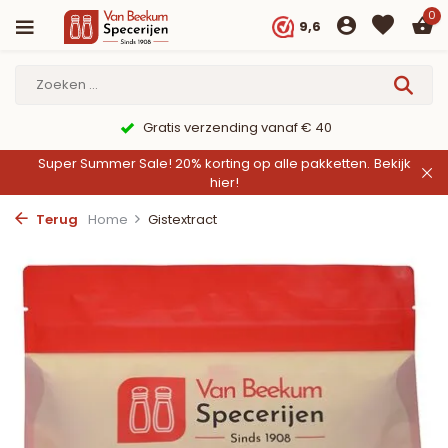
0
9,6
9,6/10 Webwinkelkeur ✔
Super Summer Sale! 20% korting op alle pakketten.
Bekijk
hier!
Terug
Home
Gistextract