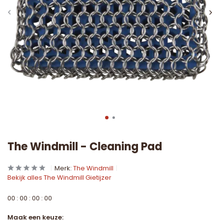
The Windmill - Cleaning Pad
Merk:
The Windmill
Bekijk alles The Windmill Gietijzer
0
0
:
0
0
:
0
0
:
0
0
Maak een keuze: