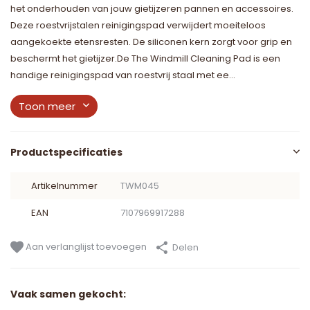
het onderhouden van jouw gietijzeren pannen en accessoires.
Deze roestvrijstalen reinigingspad verwijdert moeiteloos
aangekoekte etensresten. De siliconen kern zorgt voor grip en
beschermt het gietijzer.De The Windmill Cleaning Pad is een
handige reinigingspad van roestvrij staal met ee...
Toon meer
Productspecificaties
Artikelnummer
TWM045
EAN
7107969917288
Aan verlanglijst toevoegen
Delen
Vaak samen gekocht: