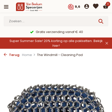
0
9,6
Gratis verzending vanaf € 40
Super Summer Sale! 20% korting op alle pakketten.
Bekijk
hier!
Terug
Home
The Windmill - Cleaning Pad