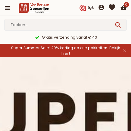
0
9,6
9,6/10 Webwinkelkeur ✔
Super Summer Sale! 20% korting op alle pakketten.
Bekijk
hier!