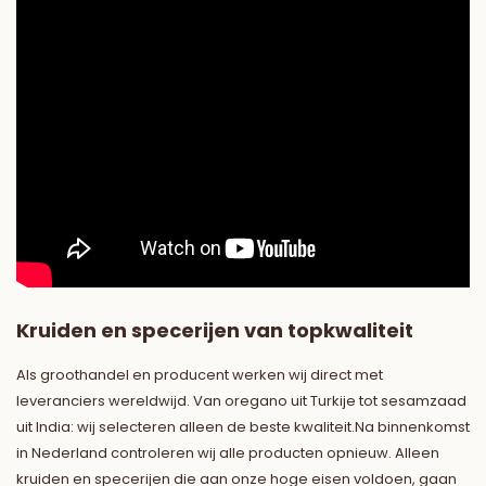
Kruiden en specerijen van topkwaliteit
Als groothandel en producent werken wij direct met
leveranciers wereldwijd. Van oregano uit Turkije tot sesamzaad
uit India: wij selecteren alleen de beste kwaliteit.Na binnenkomst
in Nederland controleren wij alle producten opnieuw. Alleen
kruiden en specerijen die aan onze hoge eisen voldoen, gaan