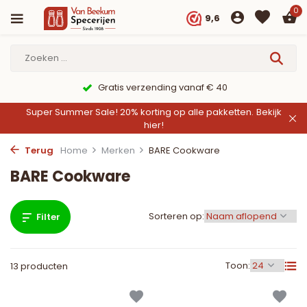
0
9,6
Gratis verzending vanaf € 40
Super Summer Sale! 20% korting op alle pakketten.
Bekijk
hier!
Terug
Home
Merken
BARE Cookware
BARE Cookware
Sorteren op:
Filter
Toon:
13 producten