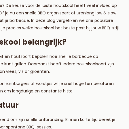
ricotta en spina
ue? De keuze voor de juiste houtskool heeft veel invloed op
 je nu een snelle BBQ organiseert of urenlang low & slow
Lees meer
it je barbecue. In deze blog vergelijken we drie populaire
 je precies welke houtskool het beste past bij jouw BBQ-stijl.
skool belangrijk?
eit en houtsoort bepalen hoe snel je barbecue op
je kunt grillen. Daarnaast heeft iedere houtskoolsoort zijn
n vlees, vis of groenten.
oor hamburgers of worstjes wil je snel hoge temperaturen
ragen om langdurige en constante hitte.
atuur
d om zijn snelle ontbranding. Binnen korte tijd bereik je
oor spontane BBQ-sessies.