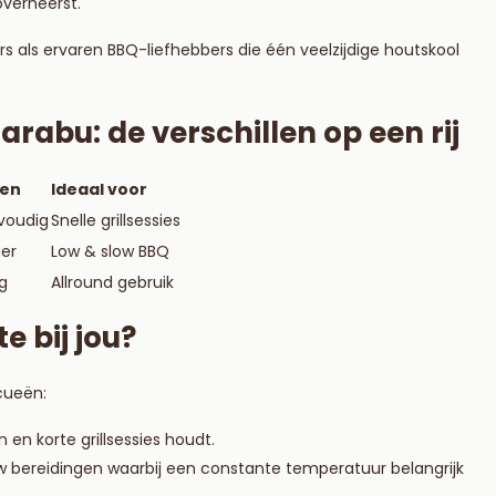
overheerst.
 als ervaren BBQ-liefhebbers die één veelzijdige houtskool
rabu: de verschillen op een rij
ken
Ideaal voor
voudig
Snelle grillsessies
ger
Low & slow BBQ
g
Allround gebruik
e bij jou?
cueën:
 en korte grillsessies houdt.
ow bereidingen waarbij een constante temperatuur belangrijk