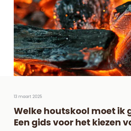
13 maart 2025
Door Va
2025
Welke houtskool moet ik 
Gar
Een gids voor het kiezen v
Lees m