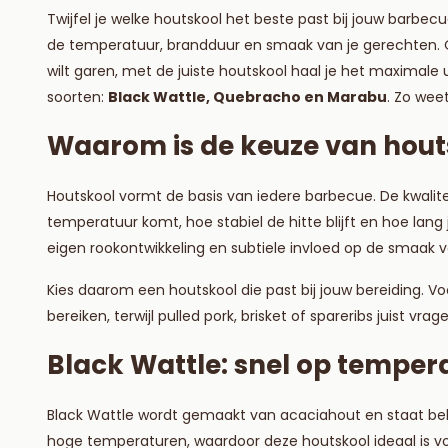
Twijfel je welke houtskool het beste past bij jouw barbec
de temperatuur, brandduur en smaak van je gerechten. Of
wilt garen, met de juiste houtskool haal je het maximale u
soorten:
Black Wattle, Quebracho en Marabu
. Zo weet
Waarom is de keuze van hout
Houtskool vormt de basis van iedere barbecue. De kwalit
temperatuur komt, hoe stabiel de hitte blijft en hoe lang 
eigen rookontwikkeling en subtiele invloed op de smaak va
Kies daarom een houtskool die past bij jouw bereiding. V
bereiken, terwijl pulled pork, brisket of spareribs juist v
Black Wattle: snel op temper
Black Wattle wordt gemaakt van acaciahout en staat beken
hoge temperaturen, waardoor deze houtskool ideaal is v