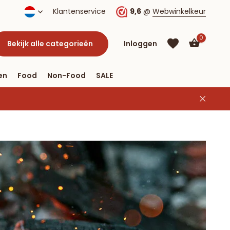
Klantenservice
9,6
@
Webwinkelkeur
0
Bekijk alle categorieën
Inloggen
en
Food
Non-Food
SALE
Account
aanmaken
Account
aanmaken