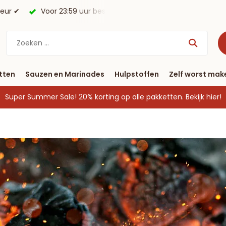
morgen in huis*.
Gratis verzending vanaf € 40
tten
Sauzen en Marinades
Hulpstoffen
Zelf worst mak
Super Summer Sale! 20% korting op alle pakketten.
Bekijk hier!