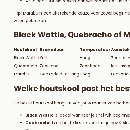
Als je een subtiele rooksmaak wilt zonder dat deze 
Tip:
Marabu is een uitstekende keuze voor zowel beginners
willen gebruiken.
Black Wattle, Quebracho of Ma
Houtskool
Brandduur
Temperatuur
Aanste
Black Wattle
Kort
Hoog
Zeer een
Quebracho
Zeer lang
Zeer hoog
Iets lasti
Marabu
Gemiddeld tot lang
Hoog
Eenvoudi
Welke houtskool past het best
De beste houtskool hangt af van jouw manier van barbe
Black Wattle
is ideaal wanneer je snel wilt beginnen
Quebracho
is de beste keuze voor lange low & sl