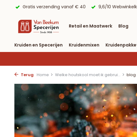
 € 40
9,6/10 Webwinkelkeur ✔
Voor 23:59 uur besteld, 
Retail en Maatwerk
Blog
Kruiden en Specerijen
Kruidenmixen
Kruidenpakke
Terug
Home
Welke houtskool moet ik gebrui...
blog