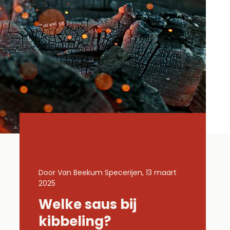
13 maart
Door Van Beekum Specerijen, 13 maart
Door Van Be
2025
2025
Welke saus bij
Welke
met
kibbeling?
gehak