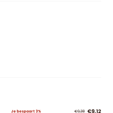
€9,12
Je bespaart 3%
€9,38