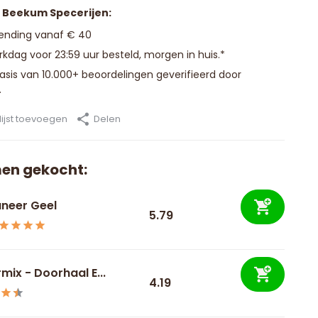
n Beekum Specerijen:
zending vanaf € 40
kdag voor 23:59 uur besteld, morgen in huis.*
basis van 10.000+ beoordelingen geverifieerd door
.
ijst toevoegen
Delen
en gekocht:
neer Geel
5.79
mix - Doorhaal E...
4.19