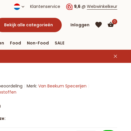
Klantenservice
9,6
@
Webwinkelkeur
0
Bekijk alle categorieën
Inloggen
en
Food
Non-Food
SALE
Account
aanmaken
Account
beoordeling
Merk:
Van Beekum Specerijen
aanmaken
lpstoffen
0
ze: