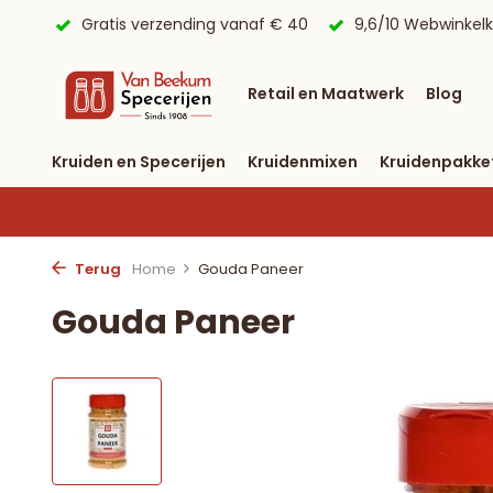
 € 40
9,6/10 Webwinkelkeur ✔
Voor 23:59 uur besteld, 
Retail en Maatwerk
Blog
Kruiden en Specerijen
Kruidenmixen
Kruidenpakke
Terug
Home
Gouda Paneer
Gouda Paneer