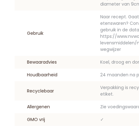
diameter van 9c
Naar recept. Gaat
etenswaren? Cont
gebruik in de data
Gebruik
https://www.nvwa
levensmiddelen/m
wegwijzer
Bewaaradvies
Koel, droog en do
Houdbaarheid
24 maanden na p
Verpakking is rec
Recyclebaar
etiket.
Allergenen
Zie voedingswaar
GMO vrij
✓