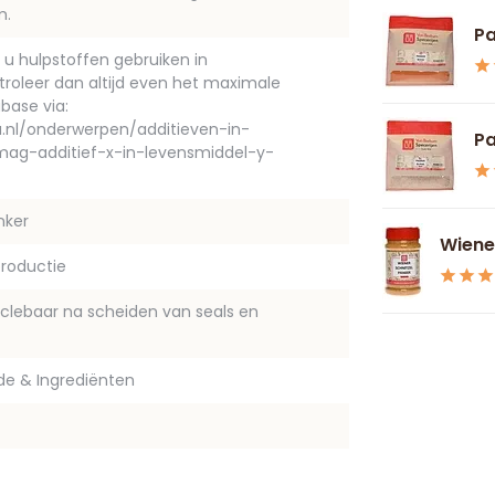
m.
Pa
 u hulpstoffen gebruiken in
roleer dan altijd even het maximale
base via:
.nl/onderwerpen/additieven-in-
Pa
ag-additief-x-in-levensmiddel-y-
nker
Wiener
roductie
yclebaar na scheiden van seals en
de & Ingrediënten