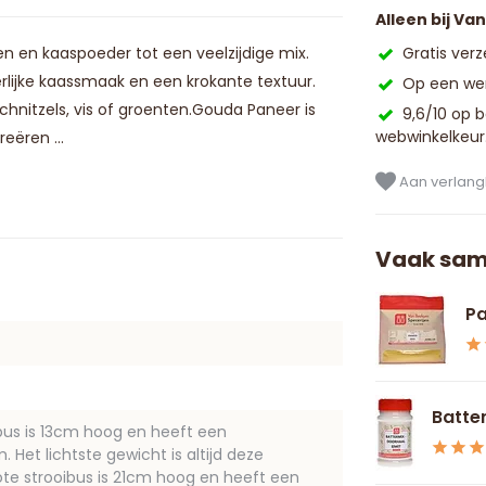
Alleen bij Va
n en kaaspoeder tot een veelzijdige mix.
Gratis ver
lijke kaassmaak en een krokante textuur.
Op een wer
hnitzels, vis of groenten.Gouda Paneer is
9,6/10 op 
webwinkelkeur
eëren ...
Aan verlangl
Vaak sam
Pa
Batter
ibus is 13cm hoog en heeft een
Het lichtste gewicht is altijd deze
ote strooibus is 21cm hoog en heeft een