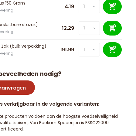
us 150 Gram
4.19
evering!
ersluitbare stazak)
12.29
evering!
 Zak (bulk verpakking)
191.99
evering!
oeveelheden nodig?
 aanvragen
is verkrijgbaar in de volgende varianten:
e producten voldoen aan de hoogste voedselveiligheid
waliteitseisen, Van Beekum Specerijen is FSSC22000
ertificeerd.