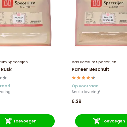
kum Specerijen
Van Beekum Specerijen
 Rusk
Paneer Beschuit
rraad
Op voorraad
vering!
Snelle levering!
6.29
Toevoegen
Toevoegen