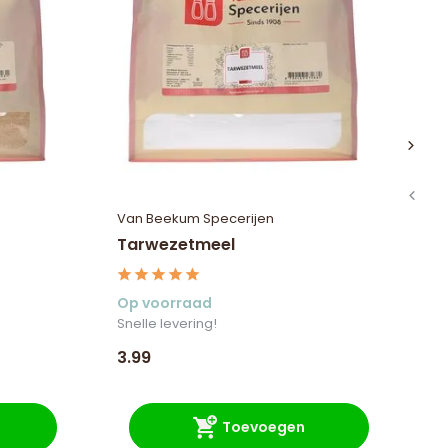
Van Beekum Specerijen
Va
Tarwezetmeel
A
Op voorraad
Op
Snelle levering!
Sne
3.99
3.
Toevoegen