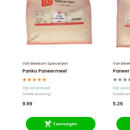
Van Beekum Specerijen
Van Bee
Panko Paneermeel
Paneer
Op voorraad
Op voo
Snelle levering!
Snelle le
9.99
5.29
Toevoegen