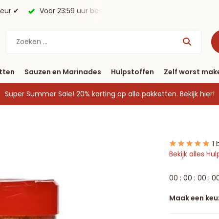
morgen in huis*.
Gratis verzending vanaf € 40
tten
Sauzen en Marinades
Hulpstoffen
Zelf worst mak
Super Summer Sale! 20% korting op alle pakketten.
Bekijk hier!
1 
Bekijk alles Hu
0
0
:
0
0
:
0
0
:
0
Maak een keu