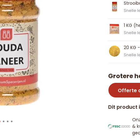
Strooib
Snelle l
1 KG (h
Snelle l
20 KG -
Snelle l
Grotere h
Offerte
Dit product 
Onz
& k
gec