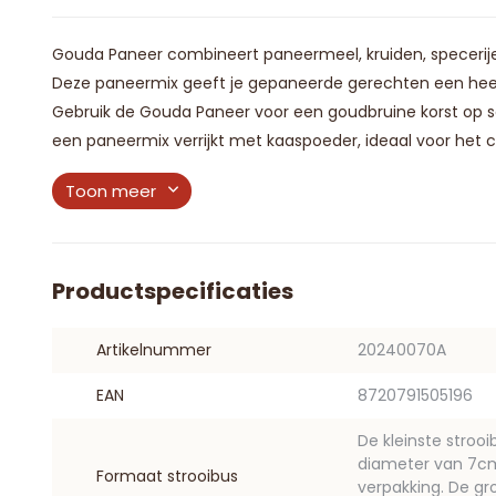
Gouda Paneer combineert paneermeel, kruiden, specerije
Deze paneermix geeft je gepaneerde gerechten een heer
Gebruik de Gouda Paneer voor een goudbruine korst op sc
een paneermix verrijkt met kaaspoeder, ideaal voor het cr
Toon meer
Productspecificaties
Artikelnummer
20240070A
EAN
8720791505196
De kleinste stroo
diameter van 7cm. 
Formaat strooibus
verpakking. De gr