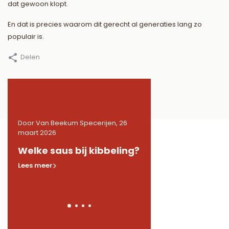
dat gewoon klopt.
En dat is precies waarom dit gerecht al generaties lang zo
populair is.
Delen
26
Door Van Beekum Specerijen, 26
Door Van Beekum Specerij
maart 2026
maart 2026
de
Welke saus bij kibbeling?
Welke kruiden in 
Lees meer
Lees meer