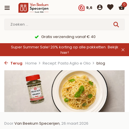
0
9,6
9,6/10 Webwinkelkeur ✔
Super Summer Sale! 20% korting op alle pakketten.
Bekijk
hier!
Terug
Home
Recept: Pasta Aglio e Olio
blog
Door
Van Beekum Specerijen
, 26 maart 2026