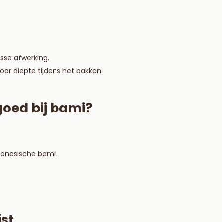
isse afwerking.
or diepte tijdens het bakken.
oed bij bami?
ndonesische bami.
ist