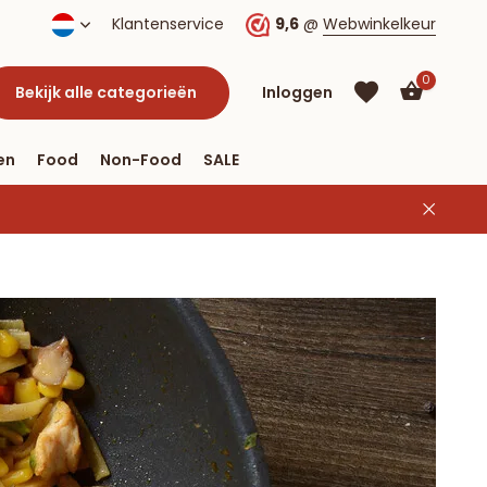
Klantenservice
9,6
@
Webwinkelkeur
0
Bekijk alle categorieën
Inloggen
en
Food
Non-Food
SALE
Account
aanmaken
Account
aanmaken