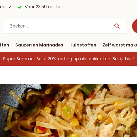
morgen in huis*.
Gratis verzending vanaf € 40
tten
Sauzen en Marinades
Hulpstoffen
Zelf worst mak
Super Summer Sale! 20% korting op alle pakketten.
Bekijk hier!