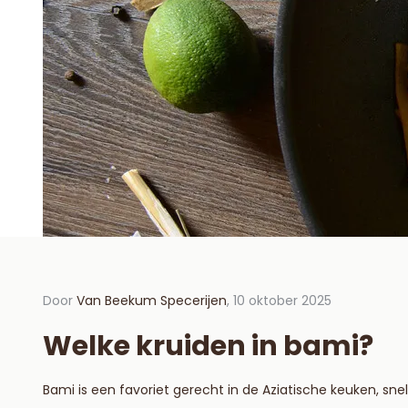
Door
Van Beekum Specerijen
, 10 oktober 2025
Door Va
2025
Welke kruiden in bami?
Gar
Bami is een favoriet gerecht in de Aziatische keuken, sn
Lees m