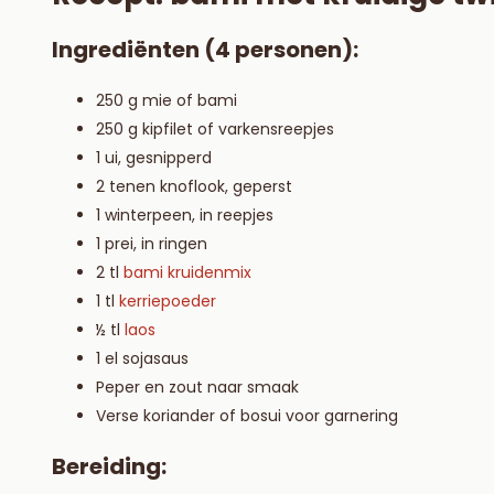
Ingrediënten (4 personen):
250 g mie of bami
250 g kipfilet of varkensreepjes
1 ui, gesnipperd
2 tenen knoflook, geperst
1 winterpeen, in reepjes
1 prei, in ringen
2 tl
bami kruidenmix
1 tl
kerriepoeder
½ tl
laos
1 el sojasaus
Peper en zout naar smaak
Verse koriander of bosui voor garnering
Bereiding: