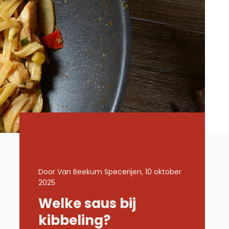
0 oktober
Door Van Beekum Specerijen, 10 oktober
Door Van Be
2025
2025
Welke saus bij
Welke
met
kibbeling?
gehak