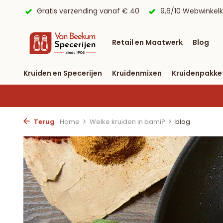
 € 40
9,6/10 Webwinkelkeur ✔
Voor 23:59 uur besteld, 
Retail en Maatwerk
Blog
Kruiden en Specerijen
Kruidenmixen
Kruidenpakke
Terug
Home
Welke kruiden in bami?
blog