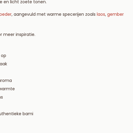
 en licht zoete tonen.
ricotta en spina
poeder
, aangevuld met warme specerijen zoals
laos
,
gember
Lees meer
 meer inspiratie.
 op
maak
 aroma
 warmte
ns
uthentieke bami