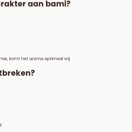
rakter aan bami?
ie, komt het aroma optimaal vrij.
tbreken?
d.