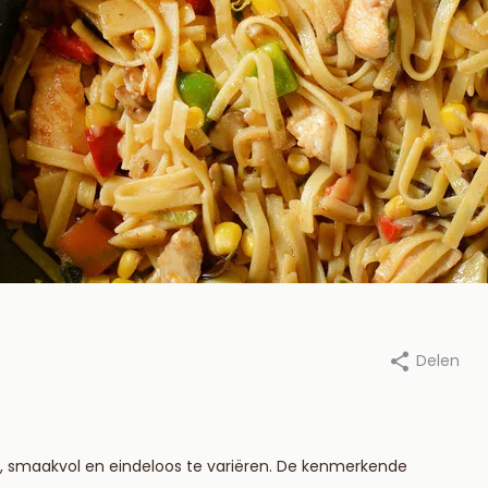
Delen
n Beekum Specerijen, 10 oktober
Door Van Beekum Specerijen, 1
2025
nalen marineren
Welke saus bij
gevulde pasta 
el, smaakvol en eindeloos te variëren. De kenmerkende
eer