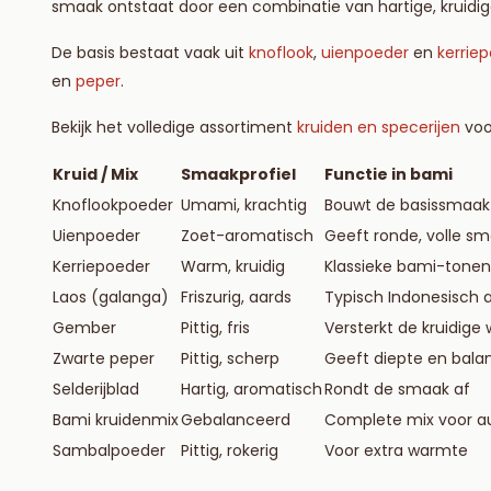
smaak ontstaat door een combinatie van hartige, kruidige
De basis bestaat vaak uit
knoflook
,
uienpoeder
en
kerrie
en
peper
.
Bekijk het volledige assortiment
kruiden en specerijen
voor
Kruid / Mix
Smaakprofiel
Functie in bami
Knoflookpoeder
Umami, krachtig
Bouwt de basissmaak
Uienpoeder
Zoet-aromatisch
Geeft ronde, volle s
Kerriepoeder
Warm, kruidig
Klassieke bami-tonen
Laos (galanga)
Friszurig, aards
Typisch Indonesisch
Gember
Pittig, fris
Versterkt de kruidige
Zwarte peper
Pittig, scherp
Geeft diepte en bala
Selderijblad
Hartig, aromatisch
Rondt de smaak af
Bami kruidenmix
Gebalanceerd
Complete mix voor a
Sambalpoeder
Pittig, rokerig
Voor extra warmte