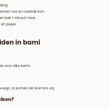
king.
roenten toe en roerbak kort.
 en bak 1 minuut mee.
 en peper.
iden in bami
is voor elke bami.
voegt, zo komen de aroma’s vrij.
uiken?