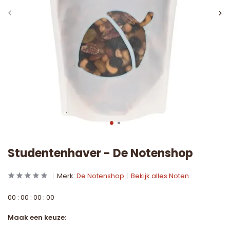
Studentenhaver - De Notenshop
Merk:
De Notenshop
Bekijk alles Noten
0
0
:
0
0
:
0
0
:
0
0
Maak een keuze: