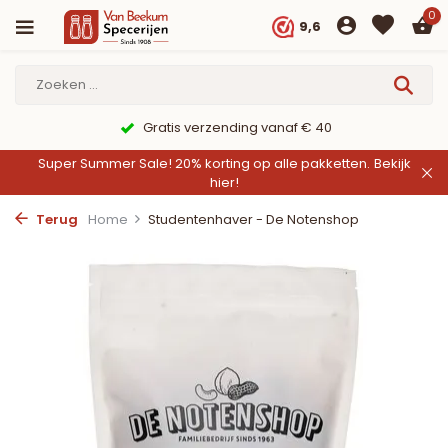
0
9,6
Gratis verzending vanaf € 40
Super Summer Sale! 20% korting op alle pakketten.
Bekijk
hier!
Terug
Home
Studentenhaver - De Notenshop