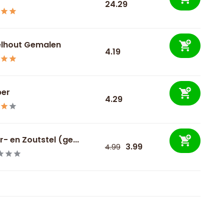
24.29
lhout Gemalen
4.19
ber
4.29
- en Zoutstel (ge...
3.99
4.99