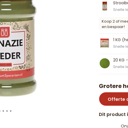
Strooib
Snelle l
Koop 2 of me
en bespaar!
1 KG (h
Snelle l
20 KG -
Snelle l
Grotere h
Offerte
Dit product 
Onz