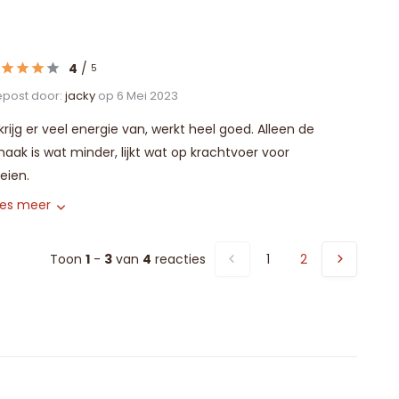
4
/
5
post door:
jacky
op 6 Mei 2023
 krijg er veel energie van, werkt heel goed. Alleen de
aak is wat minder, lijkt wat op krachtvoer voor
eien.
ees meer
Toon
1
-
3
van
4
reacties
1
2