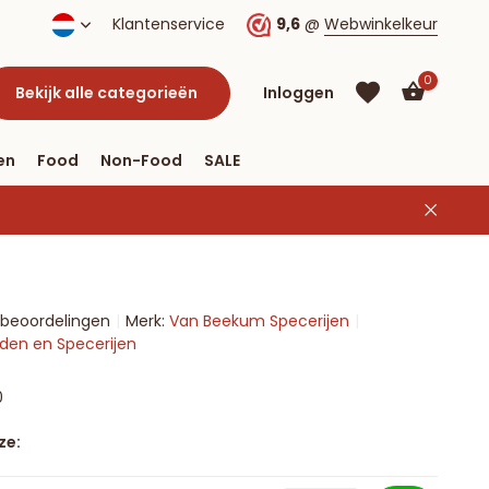
Klantenservice
9,6
@
Webwinkelkeur
0
Bekijk alle categorieën
Inloggen
en
Food
Non-Food
SALE
Account
aanmaken
Account
 beoordelingen
Merk:
Van Beekum Specerijen
aanmaken
uiden en Specerijen
0
ze: