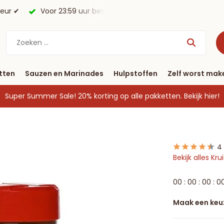
morgen in huis*.
Gratis verzending vanaf € 40
tten
Sauzen en Marinades
Hulpstoffen
Zelf worst mak
Super Summer Sale! 20% korting op alle pakketten.
Bekijk hier!
4
Bekijk alles Kr
0
0
:
0
0
:
0
0
:
0
Maak een keu