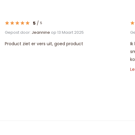
5
/
5
Gepost door:
Jeannine
op 13 Maart 2025
Ge
Product ziet er vers uit, goed product
Ik
sm
ko
L