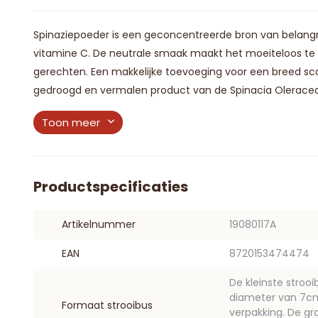
Spinaziepoeder is een geconcentreerde bron van belangri
vitamine C. De neutrale smaak maakt het moeiteloos te 
gerechten. Een makkelijke toevoeging voor een breed sca
gedroogd en vermalen product van de Spinacia Oleracea p
Toon meer
Productspecificaties
Artikelnummer
19080117A
EAN
8720153474474
De kleinste stroo
diameter van 7cm. 
Formaat strooibus
verpakking. De gr