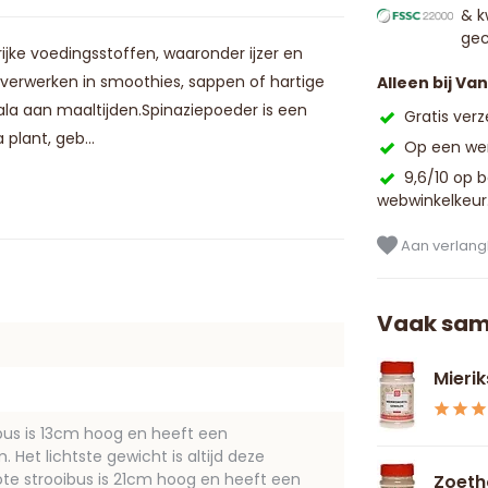
& k
gec
jke voedingsstoffen, waaronder ijzer en
verwerken in smoothies, sappen of hartige
Alleen bij Va
la aan maaltijden.Spinaziepoeder is een
Gratis ver
lant, geb...
Op een wer
9,6/10 op 
webwinkelkeur
Aan verlangl
Vaak sam
Mieri
ibus is 13cm hoog en heeft een
Het lichtste gewicht is altijd deze
ote strooibus is 21cm hoog en heeft een
Zoeth