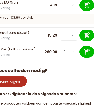
us 130 Gram
4.19
evering!
er voor
€3,98
per stuk
ersluitbare stazak)
15.29
evering!
 Zak (bulk verpakking)
269.99
evering!
oeveelheden nodig?
 aanvragen
is verkrijgbaar in de volgende varianten:
e producten voldoen aan de hoogste voedselveiligheid