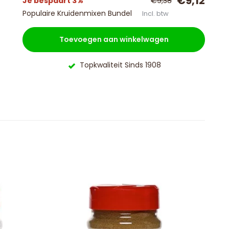
€9,12
Je bespaart 3%
€9,38
Populaire Kruidenmixen Bundel
Incl. btw
Toevoegen aan winkelwagen
Topkwaliteit Sinds 1908