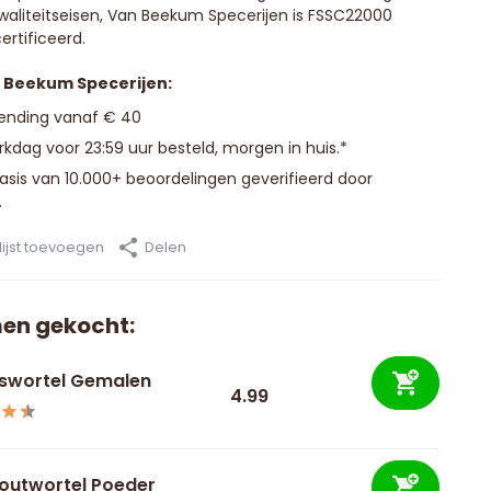
waliteitseisen, Van Beekum Specerijen is FSSC22000
ertificeerd.
n Beekum Specerijen:
zending vanaf € 40
kdag voor 23:59 uur besteld, morgen in huis.*
basis van 10.000+ beoordelingen geverifieerd door
.
ijst toevoegen
Delen
en gekocht:
kswortel Gemalen
4.99
outwortel Poeder