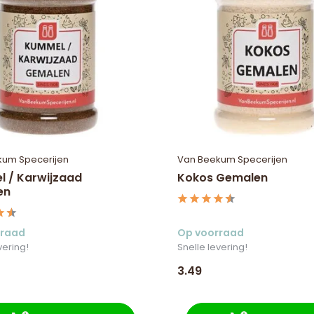
kum Specerijen
Van Beekum Specerijen
 / Karwijzaad
Kokos Gemalen
en
rraad
Op voorraad
vering!
Snelle levering!
3.49