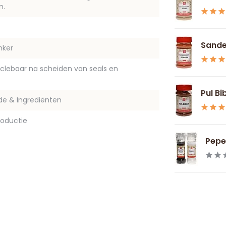
m.
Sande
nker
yclebaar na scheiden van seals en
Pul Bi
de & Ingrediënten
oductie
Peper