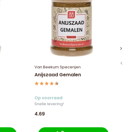
Van Beekum Specerijen
Va
Anijszaad Gemalen
V
Op voorraad
Op
Snelle levering!
Sne
4.69
3.