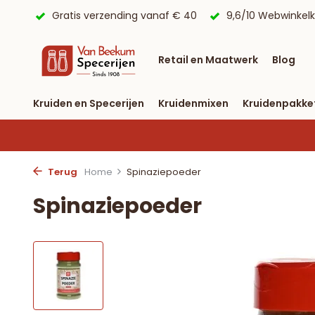
 € 40
9,6/10 Webwinkelkeur ✔
Voor 23:59 uur besteld, 
Retail en Maatwerk
Blog
Kruiden en Specerijen
Kruidenmixen
Kruidenpakke
Terug
Home
Spinaziepoeder
Spinaziepoeder