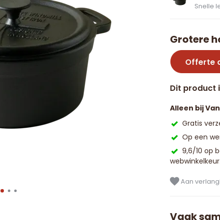
Snelle l
Grotere h
Offerte
Dit product 
Alleen bij Va
Gratis ver
Op een wer
9,6/10 op 
webwinkelkeur
Aan verlangl
Vaak sam