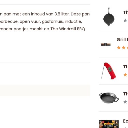
Th
n pan met een inhoud van 3,8 liter. Deze pan
arbecue, open vuur, gasfornuis, inductie,
 zonder pootjes maakt de The Windmill BBQ
Grill
T
Th
Ec