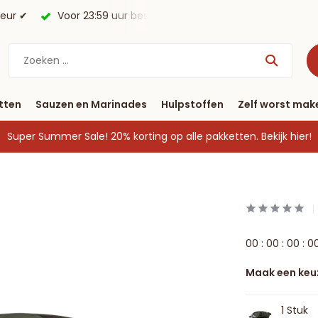
morgen in huis*.
Gratis verzending vanaf € 40
tten
Sauzen en Marinades
Hulpstoffen
Zelf worst mak
Super Summer Sale! 20% korting op alle pakketten.
Bekijk hier!
0
0
:
0
0
:
0
0
:
0
Maak een keu
1 Stuk