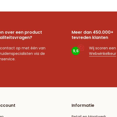
n over een product
Meer dan 450.000+
aliteitsvragen?
tevreden klanten
contact op met één van
Wij scoren een
9,6
ruidenspecialisten via de
Webwinkelkeur
nservice.
account
Informatie
en
Retail en Maatwerk