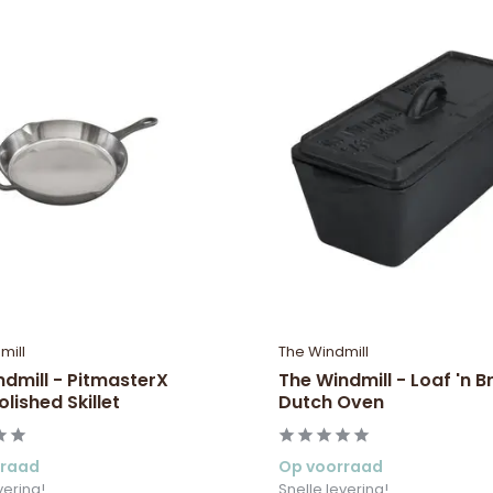
mill
The Windmill
ndmill - PitmasterX
The Windmill - Loaf 'n 
lished Skillet
Dutch Oven
rraad
Op voorraad
vering!
Snelle levering!