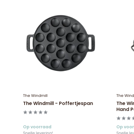
The Windmill
The Wind
The Windmill - Poffertjespan
The Wi
Hand Po
Op voorraad
Op voo
Snelle levering!
Snelle le