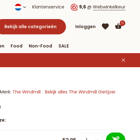
Klantenservice
9,6
@
Webwinkelkeur
0
Bekijk alle categorieën
Inloggen
en
Food
Non-Food
SALE
Account
aanmaken
Account
Merk:
The Windmill
Bekijk alles The Windmill Gietijzer
aanmaken
0
ze: