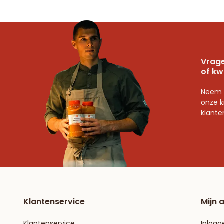
Vrage
of kw
Neem 
onze k
klante
Klantenservice
Mijn 
Klantenservice
Inlogg