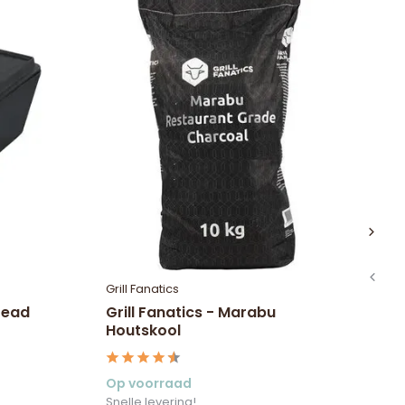
Grill Fanatics
Va
Bread
Grill Fanatics - Marabu
Bo
Houtskool
Op voorraad
Op
Snelle levering!
Sne