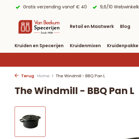
 € 40
9,6/10 Webwinkelkeur ✔
Voor 23:59 uur besteld, 
Retail en Maatwerk
Blog
Kruiden en Specerijen
Kruidenmixen
Kruidenpakke
Terug
Home
The Windmill - BBQ Pan L
The Windmill - BBQ Pan L