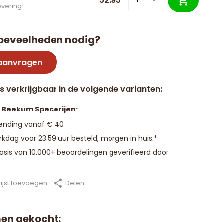
52.95
evering!
oeveelheden nodig?
 aanvragen
is verkrijgbaar in de volgende varianten:
n Beekum Specerijen:
zending vanaf € 40
kdag voor 23:59 uur besteld, morgen in huis.*
basis van 10.000+ beoordelingen geverifieerd door
.
ijst toevoegen
Delen
en gekocht: