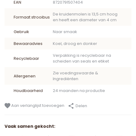
EAN
8720791507404
De kruidenmolen is 13,5 cm hoog
Formaat strooibus
en heeft een diameter van 4 cm
Gebruik
Naar smaak
Bewaaradvies
Koel, droog en donker
Verpakking is recyclebaar na
Recyclebaar
scheiden van seals en etiket
Zie voedingswaarde &
Allergenen
Ingrediënten
Houdbaarheid
24 maanden na productie
Aan verlanglijst toevoegen
Delen
Vaak samen gekocht: