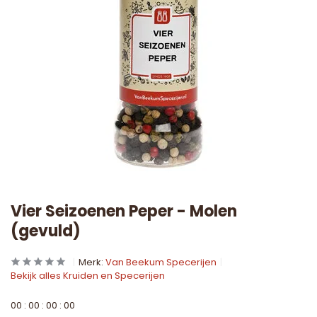
Vier Seizoenen Peper - Molen
(gevuld)
Merk:
Van Beekum Specerijen
Bekijk alles Kruiden en Specerijen
0
0
:
0
0
:
0
0
:
0
0