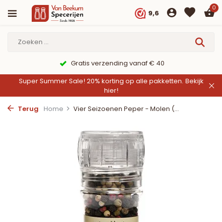
0
9,6
Gratis verzending vanaf € 40
Super Summer Sale! 20% korting op alle pakketten.
Bekijk
hier!
Terug
Home
Vier Seizoenen Peper - Molen (...