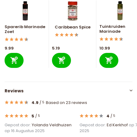
Tuinkruiden
Sparerib Marinade
Caribbean Spice
Marinade
Zoet
9.99
5.19
10.99
Reviews
4.9
/
Based on 23 reviews
5
5
/
4
/
5
5
Gepost door:
Yolanda Veldhuizen
Gepost door:
Ed Kerkhof
op 7
op 16 Augustus 2025
2025