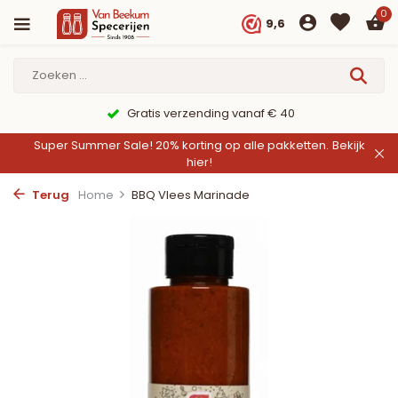
0
9,6
verzending vanaf € 40
9,6/10 
Super Summer Sale! 20% korting op alle pakketten.
Bekijk
hier!
Terug
Home
BBQ Vlees Marinade