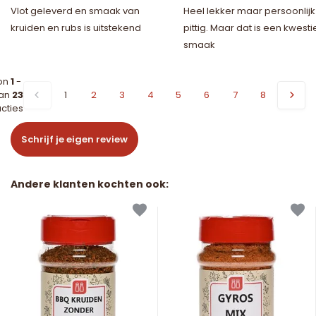
Vlot geleverd en smaak van
Heel lekker maar persoonlijk 
kruiden en rubs is uitstekend
pittig. Maar dat is een kwesti
smaak
on
1
-
an
23
1
2
3
4
5
6
7
8
cties
Schrijf je eigen review
Andere klanten kochten ook: