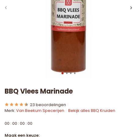
BBQ Vlees Marinade
23 beoordelingen
Merk:
Van Beekum Specerijen
Bekijk alles BBQ Kruiden
0
0
:
0
0
:
0
0
:
0
0
Maak een keuze: