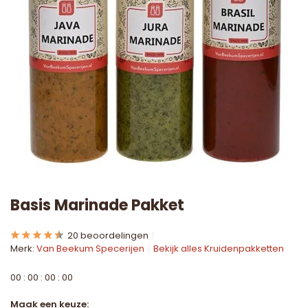
Basis Marinade Pakket
20 beoordelingen
Merk:
Van Beekum Specerijen
Bekijk alles Kruidenpakketten
0
0
:
0
0
:
0
0
:
0
0
Maak een keuze: