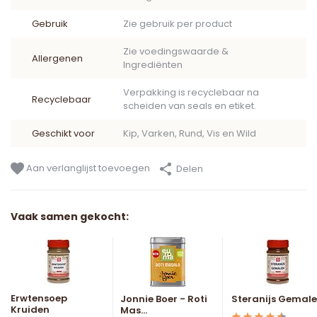
Gebruik
Zie gebruik per product
Zie voedingswaarde &
Allergenen
Ingrediënten
Verpakking is recyclebaar na
Recyclebaar
scheiden van seals en etiket.
Geschikt voor
Kip, Varken, Rund, Vis en Wild
Aan verlanglijst toevoegen
Delen
Vaak samen gekocht:
Erwtensoep
Jonnie Boer - Roti
Steranijs Gemal
Kruiden
Mas...