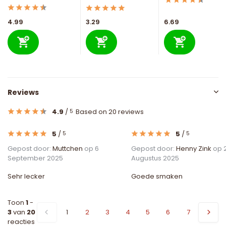
4.99
3.29
6.69
Reviews
4.9
/
Based on 20 reviews
5
5
/
5
/
5
5
Gepost door:
Muttchen
op 6
Gepost door:
Henny Zink
op 
September 2025
Augustus 2025
Sehr lecker
Goede smaken
Toon
1
-
3
van
20
1
2
3
4
5
6
7
reacties