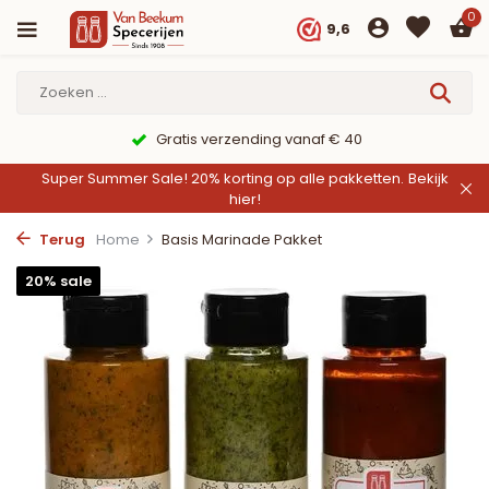
0
9,6
Gratis verzending vanaf € 40
Super Summer Sale! 20% korting op alle pakketten.
Bekijk
hier!
Terug
Home
Basis Marinade Pakket
20% sale