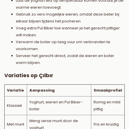
Laat de yoghurt iets op temperatuur komen voordat je de
warme eieren toevoegt.
Gebruik zo vers mogelijke eieren, omdat deze beter bij
elkaar blijven tijdens het pocheren.
Voeg extra Pul Biber toe wanneer je het gerecht pittiger
wilt maken.
Verwarm de boter op laag vuur om verbranden te
voorkomen.
Serveer het gerecht direct, zodat de eieren en boter
warm blijven.
Variaties op Çılbır
Variatie
Aanpassing
Smaakprofiel
Yoghurt, eieren en Pul Biber-
Romig en mild
Klassiek
boter
pittig
Meng verse munt door de
Met munt
Fris en kruidig
yoghurt