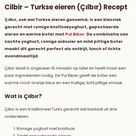
Cilbir – Turkse eieren (Çılbır) Recept
Çılbır, ook wel Turkse eieren genoemd, is een klassiek
gerecht met romige knoflookyoghurt, gepocheerde
eieren en warme boter met
Pul Biber
. De combinatie van
zachte yoghurt, romige eidooier en mild pittige boter
maakt dit gerecht perfect als ontbijt, lunch of lichte
avondmaaltijd.
Çılbır staat in ongeveer 15 minuten op tafel en heeft maar een
paar ingrediënten nodig. De Pul Biber geeft de boter een
warme rood-oranje kleur en een fruitige, licht pittige smaak.
Wat is Çılbır?
Çılbır is een traditioneel Turks gerecht dat bestaat uit drie
onderdelen:
Romige yoghurt met knoflook
Zacht gepocheerde eieren