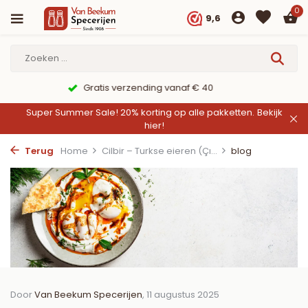
0
9,6
9,6/10 Webwinkelkeur ✔
Super Summer Sale! 20% korting op alle pakketten.
Bekijk
hier!
Terug
Home
Cilbir – Turkse eieren (Çı...
blog
Door
Van Beekum Specerijen
, 11 augustus 2025