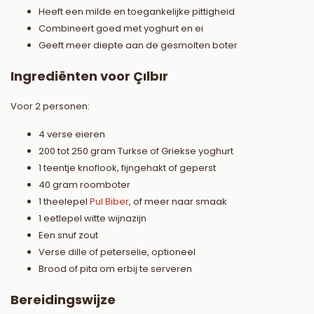
Heeft een milde en toegankelijke pittigheid
Combineert goed met yoghurt en ei
Geeft meer diepte aan de gesmolten boter
Ingrediënten voor Çılbır
Voor 2 personen:
4 verse eieren
200 tot 250 gram Turkse of Griekse yoghurt
1 teentje knoflook, fijngehakt of geperst
40 gram roomboter
1 theelepel
Pul Biber
, of meer naar smaak
1 eetlepel witte wijnazijn
Een snuf zout
Verse dille of peterselie, optioneel
Brood of pita om erbij te serveren
Bereidingswijze