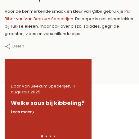
Voor de kenmerkende smaak en kleur van Çılbır gebruik je
Pul
Biber van Van Beekum Specerijen
. De peper is niet alleen lekker
bij Turkse eieren, maar ook over pizza, salades, gegrilde
groenten, vlees en verschillende dips.
Delen
1
Door Van Beekum Specerijen, 11
Door Van Beekum Specerije
augustus 2025
augustus 2025
de
Welke saus bij kibbeling?
Welke kruiden in 
Lees meer
Lees meer