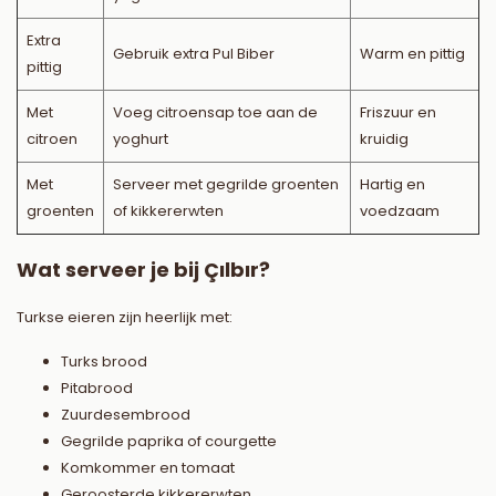
Extra
Gebruik extra Pul Biber
Warm en pittig
pittig
Met
Voeg citroensap toe aan de
Friszuur en
citroen
yoghurt
kruidig
Met
Serveer met gegrilde groenten
Hartig en
groenten
of kikkererwten
voedzaam
Wat serveer je bij Çılbır?
Turkse eieren zijn heerlijk met:
Turks brood
Pitabrood
Zuurdesembrood
Gegrilde paprika of courgette
Komkommer en tomaat
Geroosterde kikkererwten