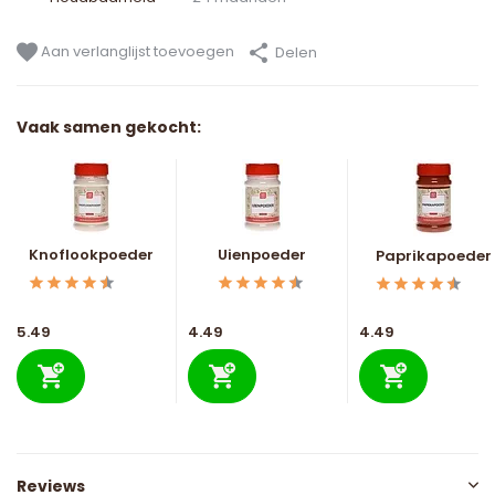
Aan verlanglijst toevoegen
Delen
Vaak samen gekocht:
Knoflookpoeder
Uienpoeder
Paprikapoeder
5.49
4.49
4.49
Reviews