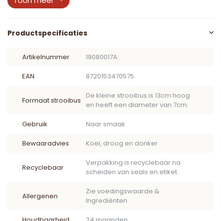
Toon meer
Productspecificaties
Artikelnummer
19080017A
EAN
8720153470575
De kleine strooibus is 13cm hoog
Formaat strooibus
en heeft een diameter van 7cm.
Gebruik
Naar smaak
Bewaaradvies
Koel, droog en donker
Verpakking is recyclebaar na
Recyclebaar
scheiden van seals en etiket.
Zie voedingswaarde &
Allergenen
Ingrediënten
Houdbaarheid
24 maanden