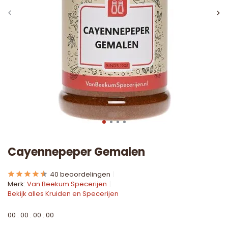
Cayennepeper Gemalen
40 beoordelingen
Merk:
Van Beekum Specerijen
Bekijk alles Kruiden en Specerijen
0
0
:
0
0
:
0
0
:
0
0