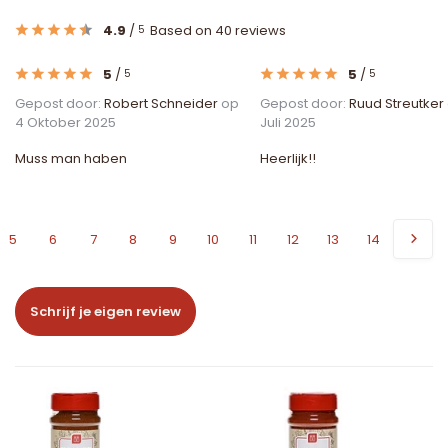
4.9
/
Based on 40 reviews
5
5
/
5
/
5
5
Gepost door:
Robert Schneider
op
Gepost door:
Ruud Streutker
4 Oktober 2025
Juli 2025
Muss man haben
Heerlijk!!
5
6
7
8
9
10
11
12
13
14
Schrijf je eigen review