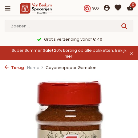
0
9,6
9,6/10 Webwinkelkeur ✔
Super Summer Sale! 20% korting op alle pakketten.
Bekijk
hier!
Terug
Home
Cayennepeper Gemalen