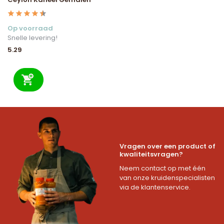
Op voorraad
Snelle levering!
5.29
Vragen over een product of
kwaliteitsvragen?
Neem contact op met één
van onze kruidenspecialisten
via de klantenservice.