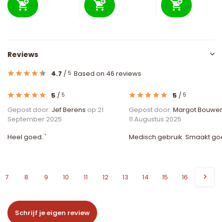
Reviews
4.7
/
Based on 46 reviews
5
5
/
5
/
5
5
Gepost door:
Jef Berens
op 21
Gepost door:
Margot Bouwe
September 2025
11 Augustus 2025
Heel goed..'
Medisch gebruik. Smaakt go
7
8
9
10
11
12
13
14
15
16
Schrijf je eigen review