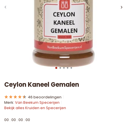
Ceylon Kaneel Gemalen
46 beoordelingen
Merk:
Van Beekum Specerijen
Bekijk alles Kruiden en Specerijen
0
0
:
0
0
:
0
0
:
0
0