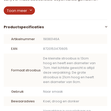
Toon meer
Productspecificaties
Artikelnummer
19080146A
EAN
8720153470605
De kleinste strooibus is 13cm
hoog en heeft een diameter van
7cm. Het lichtste gewicht is altijd
Formaat strooibus
deze verpakking. De grote
strooibus is 21cm hoog en heeft
een diameter van 9cm.
Gebruik
Naar smaak
Bewaaradvies
Koel, droog en donker
Verpakking is recyclebaar na