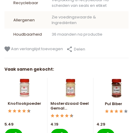
Recyclebaar
scheiden van seals en etiket
Zie voedingswaarde &
Allergenen
Ingrediënten
Houdbaarheid
36 maanden na productie
Aan verlanglijst toevoegen
Delen
Vaak samen gekocht:
Knoflookpoeder
Mosterdzaad Geel
Pul Biber
Gemal...
5.49
4.19
4.29