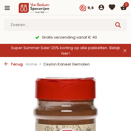
0
9,6
9,6/10 Webwinkelkeur ✔
Super Summer Sale! 20% korting op alle pakketten.
Bekijk
hier!
Terug
Home
Ceylon Kaneel Gemalen