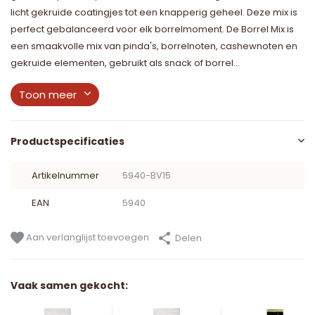
licht gekruide coatingjes tot een knapperig geheel. Deze mix is
perfect gebalanceerd voor elk borrelmoment. De Borrel Mix is
een smaakvolle mix van pinda's, borrelnoten, cashewnoten en
gekruide elementen, gebruikt als snack of borrel...
Toon meer
Productspecificaties
Artikelnummer
5940-BV15
EAN
5940
Aan verlanglijst toevoegen
Delen
Vaak samen gekocht: