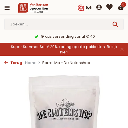
0
9,6
Gratis verzending vanaf € 40
Super Summer Sale! 20% korting op alle pakketten.
Bekijk
hier!
Terug
Home
Borrel Mix - De Notenshop