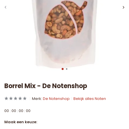
Borrel Mix - De Notenshop
Merk:
De Notenshop
Bekijk alles Noten
0
0
:
0
0
:
0
0
:
0
0
Maak een keuze: