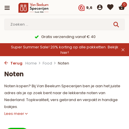
0
9,6
9,6/10 Webwinkelkeur ✔
Super Summer Sale! 20% korting op alle pakketten.
Bekijk
hier!
Terug
Home
Food
Noten
Noten
Noten kopen? Bij Van Beekum Specerijen ben je aan het juiste
adres als je op zoek bent naar de lekkerste noten van
Nederland. Topkwaliteit, vers gebrand en verpakt in handige
bakjes.
Lees meer