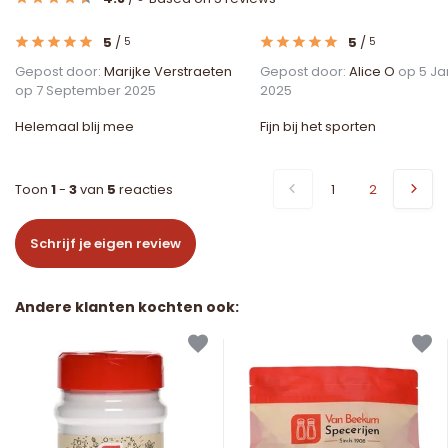
5
/
5
/
5
5
Gepost door:
Marijke Verstraeten
Gepost door:
Alice O
op 5 Ja
op 7 September 2025
2025
Helemaal blij mee
Fijn bij het sporten
Toon
1
-
3
van
5
reacties
1
2
Schrijf je eigen review
Andere klanten kochten ook: