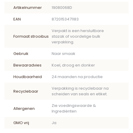
Artikelnummer
19080068D
EAN
8720153471183
Verpakt is een hersluitbare
Formaat strooibus
stazak of voordelige bulk
verpakking.
Gebruik
Naar smaak
Bewaaradvies
Koel, droog en donker
Houdbaarheid
24 maanden na productie
Verpakking is recyclebaar na
Recyclebaar
scheiden van seals en etiket.
Zie voedingswaarde &
Allergenen
Ingrediënten
GMO vrij
Ja