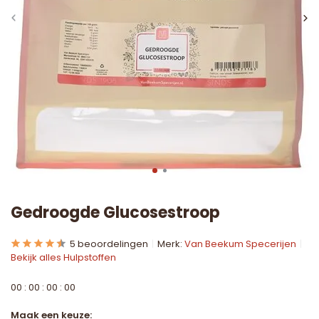
Gedroogde Glucosestroop
5 beoordelingen
Merk:
Van Beekum Specerijen
Bekijk alles Hulpstoffen
0
0
:
0
0
:
0
0
:
0
0
Maak een keuze: