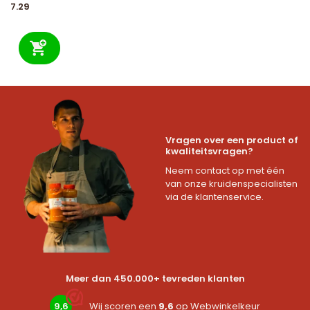
7.29
Vragen over een product of
kwaliteitsvragen?
Neem contact op met één
van onze kruidenspecialisten
via de klantenservice.
Meer dan 450.000+ tevreden klanten
9,6
Wij scoren een
9,6
op
Webwinkelkeur