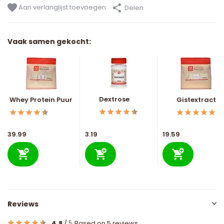
Aan verlanglijst toevoegen
Delen
Vaak samen gekocht:
Dextrose
Whey Protein Puur
Gistextract
39.99
3.19
19.59
Reviews
4.8
/
Based on 5 reviews
5