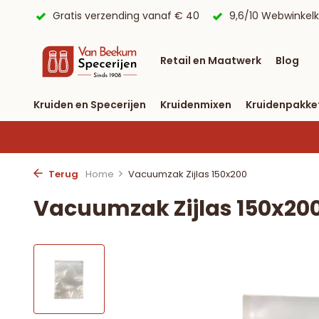
 € 40
9,6/10 Webwinkelkeur ✔
Voor 23:59 uur besteld, 
Retail en Maatwerk
Blog
Kruiden en Specerijen
Kruidenmixen
Kruidenpakke
Terug
Home
Vacuumzak Zijlas 150x200
Vacuumzak Zijlas 150x20