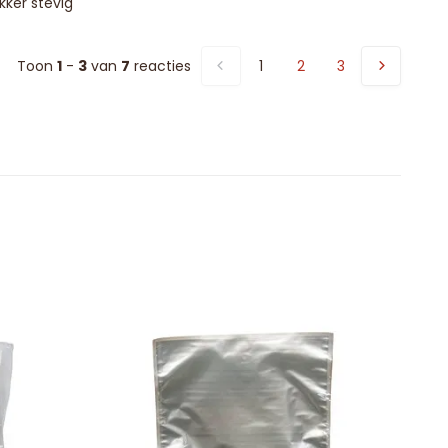
kker stevig
Toon
1
-
3
van
7
reacties
1
2
3