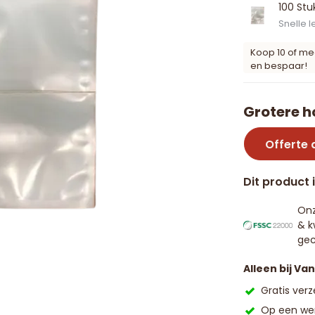
100 Stu
Snelle l
Koop 10 of me
en bespaar!
Grotere h
Offerte
Dit product 
Onz
& k
gec
Alleen bij Va
Gratis ver
Op een wer