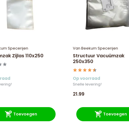
kum Specerijen
Van Beekum Specerijen
zak Zijlas 110x250
Structuur Vacuümzak
250x350
rraad
Op voorraad
vering!
Snelle levering!
21.99
Toevoegen
Toevoegen