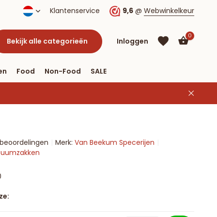
Klantenservice
9,6
@
Webwinkelkeur
0
Bekijk alle categorieën
Inloggen
en
Food
Non-Food
SALE
Account
aanmaken
Account
 beoordelingen
Merk:
Van Beekum Specerijen
aanmaken
Vacuumzakken
0
ze: