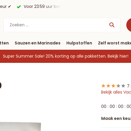
morgen in huis*.
Gratis verzending vanaf € 40
tten
Sauzen en Marinades
Hulpstoffen
Zelf worst mak
Super Summer Sale! 20% korting op alle pakketten.
Bekijk hier!
0
7
Bekijk alles 
0
0
:
0
0
:
0
0
:
0
Maak een keu