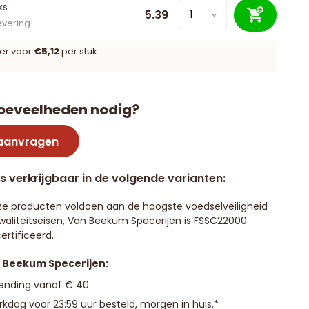
ks
5.39
evering!
er voor
€5,12
per stuk
oeveelheden nodig?
 aanvragen
is verkrijgbaar in de volgende varianten:
e producten voldoen aan de hoogste voedselveiligheid
waliteitseisen, Van Beekum Specerijen is FSSC22000
ertificeerd.
n Beekum Specerijen:
zending vanaf € 40
kdag voor 23:59 uur besteld, morgen in huis.*