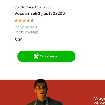
Van Beekum Specerijen
Vacuumzak Zijlas 150x200
Op voorraad
Snelle levering!
5.39
Toevoegen
Vrage
of kw