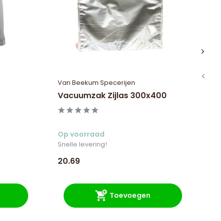
Van Beekum Specerijen
Va
Vacuumzak Zijlas 300x400
St
Op voorraad
Op
Snelle levering!
Sne
20.69
9.
Toevoegen