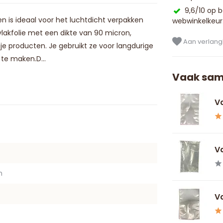
9,6/10 op 
 is ideaal voor het luchtdicht verpakken
webwinkelkeur
akfolie met een dikte van 90 micron,
Aan verlangl
e producten. Je gebruikt ze voor langdurige
te maken.D...
Vaak sam
Va
Va
m
Va