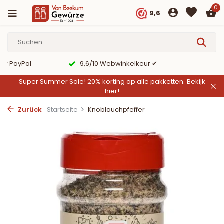
0
9,6
er PayPal
9,6/10 Webwinkelkeur ✔
Super Summer Sale! 20% korting op alle pakketten.
Bekijk
hier!
Zurück
Startseite
Knoblauchpfeffer