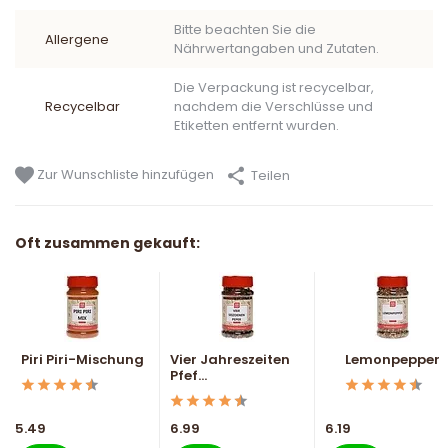
Bitte beachten Sie die
Allergene
Nährwertangaben und Zutaten.
Die Verpackung ist recycelbar,
Recycelbar
nachdem die Verschlüsse und
Etiketten entfernt wurden.
Zur Wunschliste hinzufügen
Teilen
Oft zusammen gekauft:
Piri Piri-Mischung
Vier Jahreszeiten
Lemonpepper
Pfef...
5.49
6.99
6.19