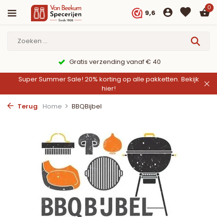
0
9,6
Gratis verzending vanaf € 40
Super Summer Sale! 20% korting op alle pakketten.
Bekijk
hier!
Terug
Home
BBQBijbel