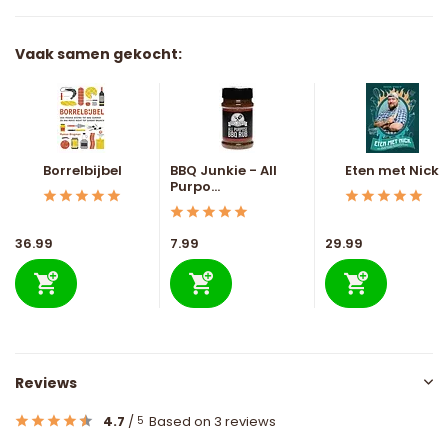
Vaak samen gekocht:
Borrelbijbel
BBQ Junkie - All
Eten met Nick
Purpo...
36.99
7.99
29.99
Reviews
4.7
/
Based on 3 reviews
5