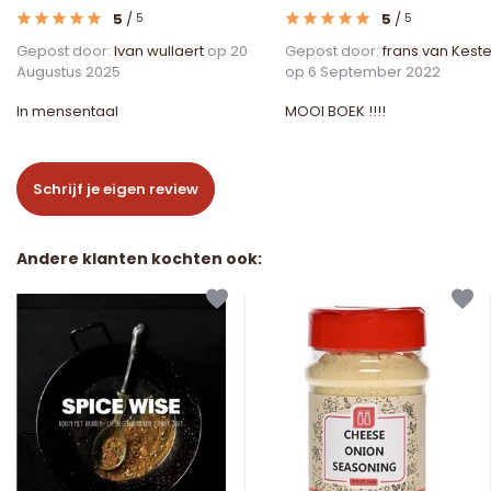
5
/
5
/
5
5
Gepost door:
Ivan wullaert
op 20
Gepost door:
frans van Kest
Augustus 2025
op 6 September 2022
In mensentaal
MOOI BOEK !!!!
Schrijf je eigen review
Andere klanten kochten ook: