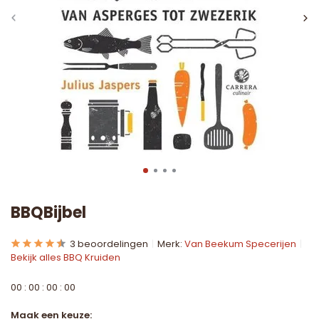
BBQBijbel
3 beoordelingen
Merk:
Van Beekum Specerijen
Bekijk alles BBQ Kruiden
0
0
:
0
0
:
0
0
:
0
0
Maak een keuze: