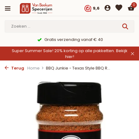
0
9,6
Gratis verzending vanaf € 40
Super Summer Sale! 20% korting op alle pakketten.
Bekijk
hier!
Terug
Home
BBQ Junkie - Texas Style BBQ R...