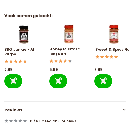
Vaak samen gekocht:
Honey Mustard
BBQ Junkie - All
Sweet & Spicy R
BBQ Rub
Purpo...
7.99
6.99
7.99
Reviews
0
/
Based on 0 reviews
5