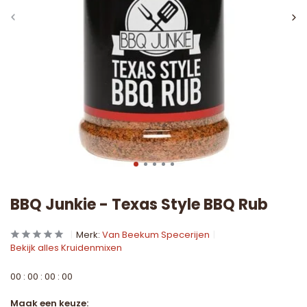
BBQ Junkie - Texas Style BBQ Rub
Merk:
Van Beekum Specerijen
Bekijk alles Kruidenmixen
0
0
:
0
0
:
0
0
:
0
0
Maak een keuze: