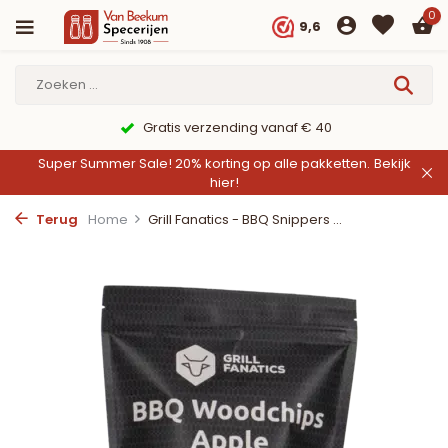
0
9,6
Gratis verzending vanaf € 40
Super Summer Sale! 20% korting op alle pakketten.
Bekijk
hier!
Terug
Home
Grill Fanatics - BBQ Snippers ...