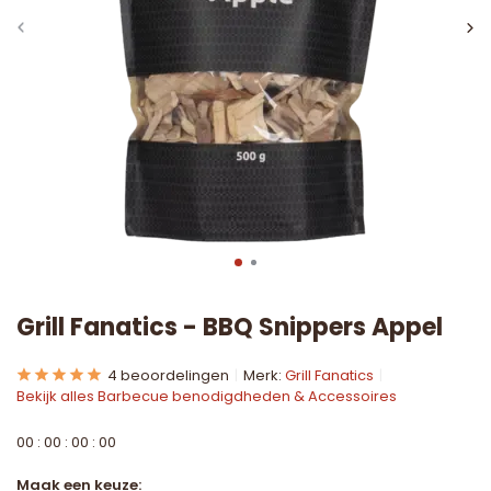
Grill Fanatics - BBQ Snippers Appel
4 beoordelingen
Merk:
Grill Fanatics
Bekijk alles Barbecue benodigdheden & Accessoires
0
0
:
0
0
:
0
0
:
0
0
Maak een keuze: