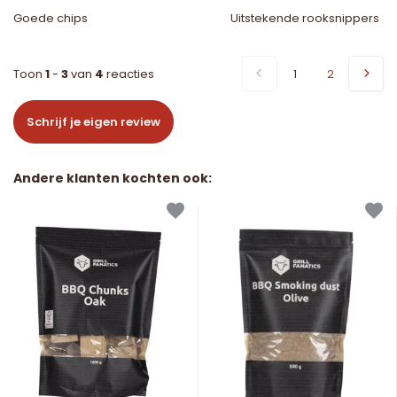
Goede chips
Uitstekende rooksnippers
Toon
1
-
3
van
4
reacties
1
2
Schrijf je eigen review
Andere klanten kochten ook: