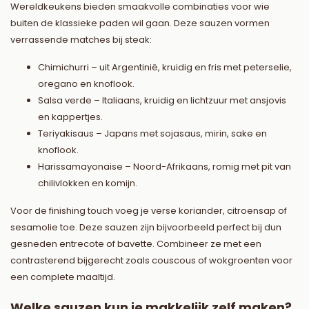
Wereldkeukens bieden smaakvolle combinaties voor wie
buiten de klassieke paden wil gaan. Deze sauzen vormen
verrassende matches bij steak:
Chimichurri – uit Argentinië, kruidig en fris met peterselie,
oregano en knoflook.
Salsa verde – Italiaans, kruidig en lichtzuur met ansjovis
en kappertjes.
Teriyakisaus – Japans met sojasaus, mirin, sake en
knoflook.
Harissamayonaise – Noord-Afrikaans, romig met pit van
chilivlokken en komijn.
Voor de finishing touch voeg je verse koriander, citroensap of
sesamolie toe. Deze sauzen zijn bijvoorbeeld perfect bij dun
gesneden entrecote of bavette. Combineer ze met een
contrasterend bijgerecht zoals couscous of wokgroenten voor
een complete maaltijd.
Welke sauzen kun je makkelijk zelf maken?