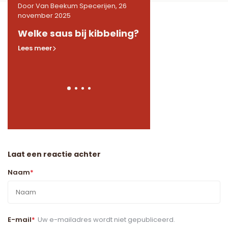
26
Door Van Beekum Specerijen, 26
Door Van Beekum Specerij
november 2025
november 2025
de
Welke saus bij kibbeling?
Welke kruiden in 
Lees meer
Lees meer
Laat een reactie achter
Naam
*
E-mail
*
Uw e-mailadres wordt niet gepubliceerd.