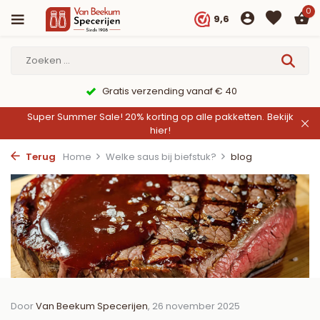
0
9,6
9,6/10 Webwinkelkeur ✔
Super Summer Sale! 20% korting op alle pakketten.
Bekijk
hier!
Terug
Home
Welke saus bij biefstuk?
blog
Door
Van Beekum Specerijen
, 26 november 2025