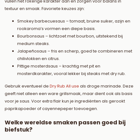
vullen het rokerige karakter aan en zorgen voor balans in
textuur en smaak. Favoriete keuzes zijn:
Smokey barbecuesaus – tomaat, bruine suiker, azijn en
rookaroma’s vormen een diepe basis.
Bourbonsaus – lichtzoet met bourbon, uitstekend bij
medium steaks.
Jalapeñosaus – fris en scherp, goed te combineren met
chilivlokken en citrus.
Pittige mosterdsaus – krachtig met pit en
mosterdkarakter, vooral lekker bij steaks met dry rub.
Gebruik eventueel de
Dry Rub All use
als droge marinade. Deze
geeft niet alleen een ware grillsmaak, maar dient ook als basis
voor je saus. Voor extra flair kun je ingrediënten als gerookt
paprikapoeder of cayennepeper toevoegen.
Welke wereldse smaken passen goed bij
biefstuk?