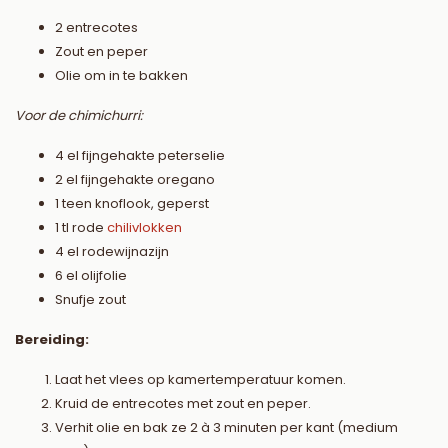
2 entrecotes
Zout en peper
Olie om in te bakken
Voor de chimichurri:
4 el fijngehakte peterselie
2 el fijngehakte oregano
1 teen knoflook, geperst
1 tl rode
chilivlokken
4 el rodewijnazijn
6 el olijfolie
Snufje zout
Bereiding:
Laat het vlees op kamertemperatuur komen.
Kruid de entrecotes met zout en peper.
Verhit olie en bak ze 2 à 3 minuten per kant (medium