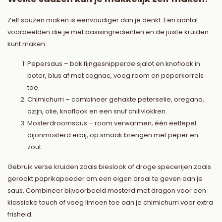
Zelf sauzen maken is eenvoudiger dan je denkt. Een aantal
voorbeelden die je met basisingrediënten en de juiste kruiden
kunt maken:
Pepersaus – bak fijngesnipperde sjalot en knoflook in
boter, blus af met cognac, voeg room en peperkorrels
toe.
Chimichurri – combineer gehakte peterselie, oregano,
azijn, olie, knoflook en een snuf chilivlokken.
Mosterdroomsaus – room verwarmen, één eetlepel
dijonmosterd erbij, op smaak brengen met peper en
zout.
Gebruik verse kruiden zoals bieslook of droge specerijen zoals
gerookt paprikapoeder om een eigen draai te geven aan je
saus. Combineer bijvoorbeeld mosterd met dragon voor een
klassieke touch of voeg limoen toe aan je chimichurri voor extra
frisheid.