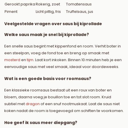
Gerookt paprika
Rokerig, zoet
Tomatensaus
Piment
Licht pittig, fris
Truffelsaus, jus
Veelgestelde vragen over saus bij kiprollade
Welke saus maak je snel bij kiprollade?
Een snelle saus begint met kippenfond en room. Verhit boter in
een steelpan, voeg de fond toe en breng op smaak met
mosterd
en
tijm
. Laat kort inkoken. Binnen 10 minuten heb je een
eenvoudige saus met veel smaak, ideaal voor doordeweeks.
Wat is een goede basis voor roomsaus?
Een klassieke roomsaus bestaat uit een roux van boter en
bloem, daarna voeg je bouillon toe en tot slot room. Kruid
subtiel met
dragon
of een snuf nootmuskaat. Laat de saus niet
koken nadat de room is toegevoegd om schiften te voorkomen.
Hoe geef ik saus meer diepgang?