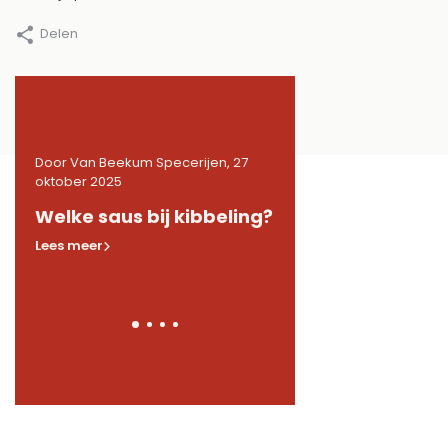
Delen
27
Door Van Beekum Specerijen, 27
Door Van Beekum Specerij
oktober 2025
oktober 2025
de
Welke saus bij kibbeling?
Welke kruiden in 
Lees meer
Lees meer