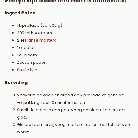
Recept kiprollade met mosterdroomsaus
Ingrediënten
1 kiprollade (ca. 500 g)
200 ml kookroom
2 el
Franse mosterd
1 el boter
1 el bloem
Zout en peper
Snufje
tijm
Bereiding
Verwarm de oven en braad de kiprollade volgens de
verpakking. Laat 10 minuten rusten.
Smelt de boter in een pan. Voeg de bloem toe en roer
glad.
Giet de room erbij, voeg mosterd toe en roer tot saus dik
wordt.