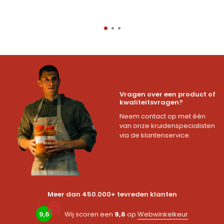
Vragen over een product of
kwaliteitsvragen?
Neem contact op met één
van onze kruidenspecialisten
via de klantenservice.
Meer dan 450.000+ tevreden klanten
9,6
Wij scoren een
9,6
op
Webwinkelkeur