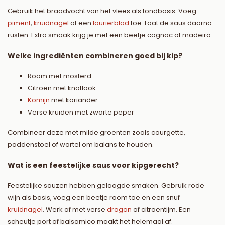
Gebruik het braadvocht van het vlees als fondbasis. Voeg
piment
,
kruidnagel
of een
laurierblad
toe. Laat de saus daarna
rusten. Extra smaak krijg je met een beetje cognac of madeira.
Welke ingrediënten combineren goed bij kip?
Room met mosterd
Citroen met knoflook
Komijn
met koriander
Verse kruiden met zwarte peper
Combineer deze met milde groenten zoals courgette,
paddenstoel of wortel om balans te houden.
Wat is een feestelijke saus voor kipgerecht?
Feestelijke sauzen hebben gelaagde smaken. Gebruik rode
wijn als basis, voeg een beetje room toe en een snuf
kruidnagel
. Werk af met verse
dragon
of citroentijm. Een
scheutje port of balsamico maakt het helemaal af.