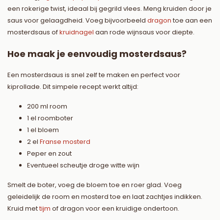
een rokerige twist, ideaal bij gegrild vlees. Meng kruiden door je
saus voor gelaagdheid. Voeg bijvoorbeeld
dragon
toe aan een
mosterdsaus of
kruidnagel
aan rode wijnsaus voor diepte.
Hoe maak je eenvoudig mosterdsaus?
Een mosterdsaus is snel zelf te maken en perfect voor
kiprollade. Dit simpele recept werkt altijd:
200 ml room
1 el roomboter
1 el bloem
2 el
Franse mosterd
Peper en zout
Eventueel scheutje droge witte wijn
Smelt de boter, voeg de bloem toe en roer glad. Voeg
geleidelijk de room en mosterd toe en laat zachtjes indikken.
Kruid met
tijm
of dragon voor een kruidige ondertoon.