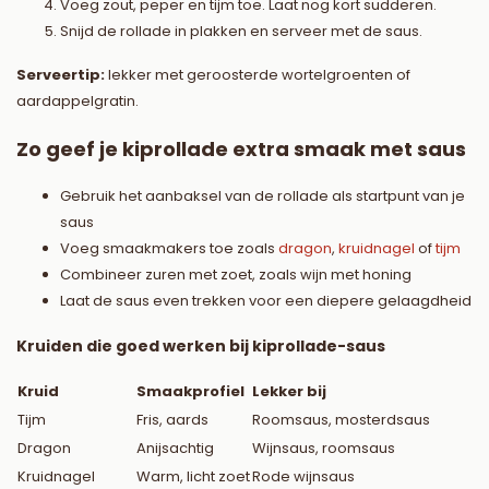
Voeg zout, peper en tijm toe. Laat nog kort sudderen.
Snijd de rollade in plakken en serveer met de saus.
Serveertip:
lekker met geroosterde wortelgroenten of
aardappelgratin.
Zo geef je kiprollade extra smaak met saus
Gebruik het aanbaksel van de rollade als startpunt van je
saus
Voeg smaakmakers toe zoals
dragon
,
kruidnagel
of
tijm
Combineer zuren met zoet, zoals wijn met honing
Laat de saus even trekken voor een diepere gelaagdheid
Kruiden die goed werken bij kiprollade-saus
Kruid
Smaakprofiel
Lekker bij
Tijm
Fris, aards
Roomsaus, mosterdsaus
Dragon
Anijsachtig
Wijnsaus, roomsaus
Kruidnagel
Warm, licht zoet
Rode wijnsaus