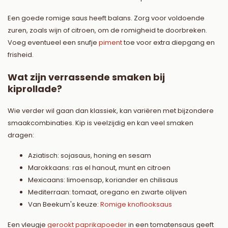
Een goede romige saus heeft balans. Zorg voor voldoende
zuren, zoals wijn of citroen, om de romigheid te doorbreken.
Voeg eventueel een snufje
piment
toe voor extra diepgang en
frisheid.
Wat zijn verrassende smaken bij
kiprollade?
Wie verder wil gaan dan klassiek, kan variëren met bijzondere
smaakcombinaties. Kip is veelzijdig en kan veel smaken
dragen:
Aziatisch: sojasaus, honing en sesam
Marokkaans: ras el hanout, munt en citroen
Mexicaans: limoensap, koriander en chilisaus
Mediterraan: tomaat, oregano en zwarte olijven
Van Beekum's keuze:
Romige knoflooksaus
Een vleugje
gerookt paprikapoeder
in een tomatensaus geeft