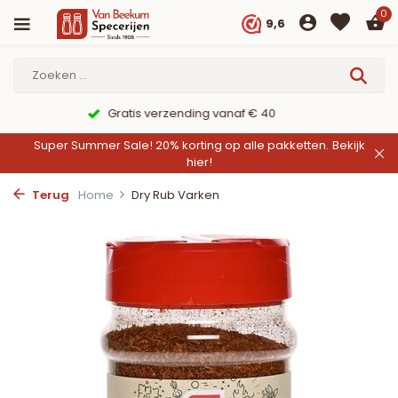
0
9,6
9,6/10 Webwinkelkeur ✔
Super Summer Sale! 20% korting op alle pakketten.
Bekijk
hier!
Terug
Home
Dry Rub Varken