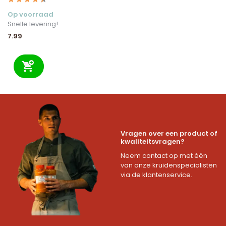
Op voorraad
Snelle levering!
7.99
Vragen over een product of
kwaliteitsvragen?
Neem contact op met één
van onze kruidenspecialisten
via de klantenservice.