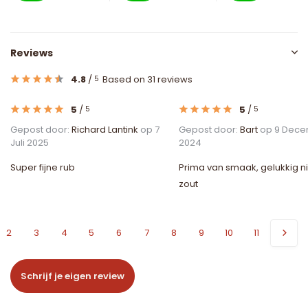
Reviews
4.8
/
Based on 31 reviews
5
5
/
5
/
5
5
Gepost door:
Richard Lantink
op 7
Gepost door:
Bart
op 9 Dec
Juli 2025
2024
Super fijne rub
Prima van smaak, gelukkig ni
zout
2
3
4
5
6
7
8
9
10
11
Schrijf je eigen review