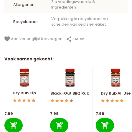
Zie voedingswaarde &
Allergenen
Ingrediënten
Verpakking is recyclebaar na
Recyclebaar
scheiden van seals en etiket.
Aan verlanglijst toevoegen
Delen
Vaak samen gekocht:
Dry Rub Kip
Black-Out BBQ Rub
Dry Rub All Use
7.99
7.99
7.99