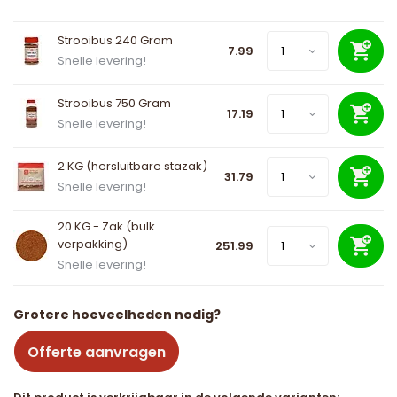
Strooibus 240 Gram
7.99
Snelle levering!
Strooibus 750 Gram
17.19
Snelle levering!
2 KG (hersluitbare stazak)
31.79
Snelle levering!
20 KG - Zak (bulk
verpakking)
251.99
Snelle levering!
Grotere hoeveelheden nodig?
Offerte aanvragen