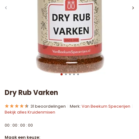
Dry Rub Varken
31 beoordelingen
Merk:
Van Beekum Specerijen
Bekijk alles Kruidenmixen
0
0
:
0
0
:
0
0
:
0
0
Maak een keuze: