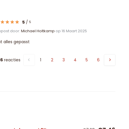
5
/
5
post door:
Michael Holtkamp
op 16 Maart 2025
t alles gepasst
16
reacties
1
2
3
4
5
6