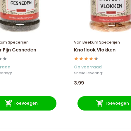
kum Specerijen
Van Beekum Specerijen
r Fijn Gesneden
Knoflook Vlokken
rraad
Op voorraad
vering!
Snelle levering!
3.99
Toevoegen
Toevoegen