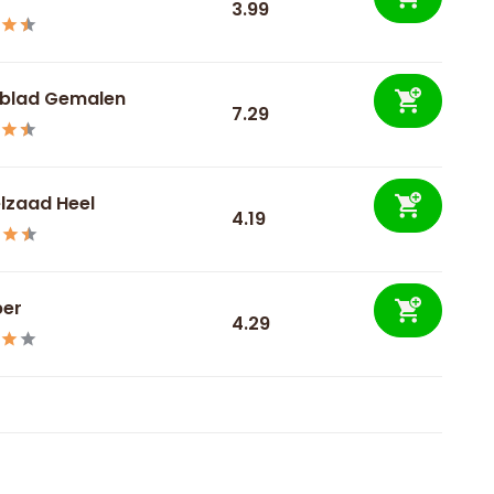
3.99
blad Gemalen
7.29
lzaad Heel
4.19
ber
4.29