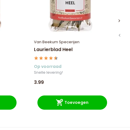
Van Beekum Specerijen
Va
Laurierblad Heel
Pe
Op voorraad
Op
Snelle levering!
3.99
4.
Toevoegen