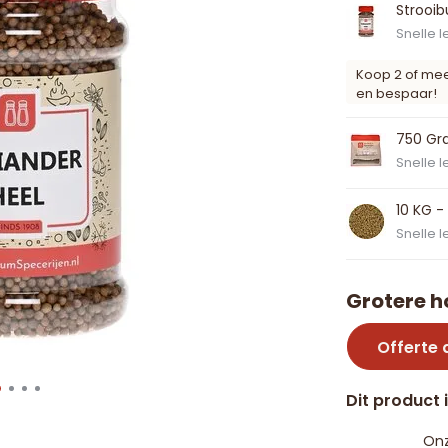
Strooi
Snelle l
Koop 2 of me
en bespaar!
750 Gra
Snelle l
10 KG -
Snelle l
Grotere h
Offerte
Dit product 
Onz