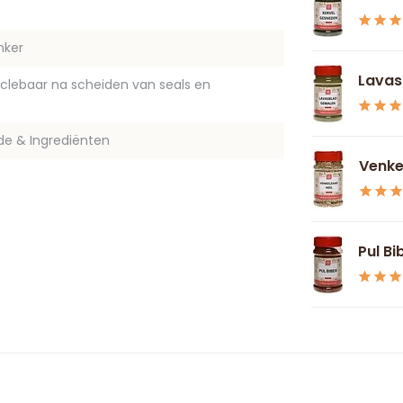
nker
Lavas
yclebaar na scheiden van seals en
de & Ingrediënten
Venke
Pul Bi