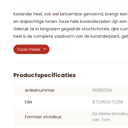
Koriander heel, ook wel ketoembar genoemd, brengt een
en anijsachtige tonen. Deze hele korianderzaden zijn ee
Gebruik ze in langzaam gegaarde stoofschotels, rijke curr
heel is de complete zaadvorm van de korianderplant, gebr
Toon meer
Productspecificaties
Artikelnummer
19080013A
EAN
8720153472258
De kleine strooib
Formaat strooibus
van 7cm