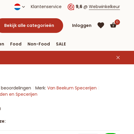
Klantenservice
9,6
@
Webwinkelkeur
0
Bekijk alle categorieën
Inloggen
en
Food
Non-Food
SALE
Account
aanmaken
Account
6 beoordelingen
Merk:
Van Beekum Specerijen
aanmaken
uiden en Specerijen
0
ze: