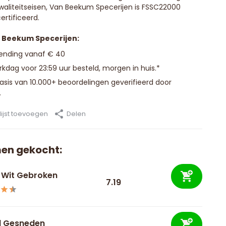
waliteitseisen, Van Beekum Specerijen is FSSC22000
ertificeerd.
n Beekum Specerijen:
zending vanaf € 40
kdag voor 23:59 uur besteld, morgen in huis.*
basis van 10.000+ beoordelingen geverifieerd door
.
ijst toevoegen
Delen
en gekocht:
 Wit Gebroken
7.19
l Gesneden