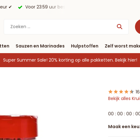
morgen in huis*.
Gratis verzending vanaf € 40
tten
Sauzen en Marinades
Hulpstoffen
Zelf worst mak
Super Summer Sale! 20% korting op alle pakketten.
Bekijk hier!
1
Bekijk alles Kr
0
0
:
0
0
:
0
0
:
0
Maak een keu