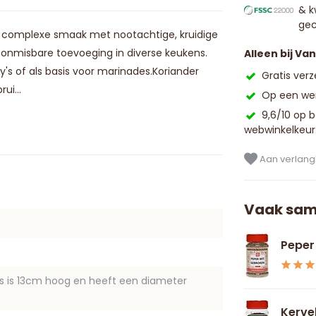
& k
gec
 complexe smaak met nootachtige, kruidige
n onmisbare toevoeging in diverse keukens.
Alleen bij Va
y's of als basis voor marinades.Koriander
Gratis ver
ui...
Op een wer
9,6/10 op 
webwinkelkeur
Aan verlangl
Vaak sam
Peper
us is 13cm hoog en heeft een diameter
Kerve