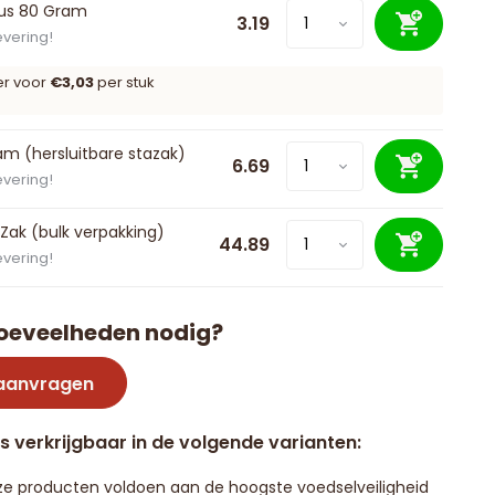
bus 80 Gram
3.19
evering!
er voor
€3,03
per stuk
m (hersluitbare stazak)
6.69
evering!
 Zak (bulk verpakking)
44.89
evering!
oeveelheden nodig?
 aanvragen
is verkrijgbaar in de volgende varianten:
e producten voldoen aan de hoogste voedselveiligheid