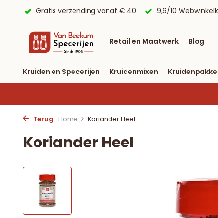
 € 40
9,6/10 Webwinkelkeur ✔
Voor 23:59 uur besteld, 
Retail en Maatwerk
Blog
Kruiden en Specerijen
Kruidenmixen
Kruidenpakke
Terug
Home
Koriander Heel
Koriander Heel