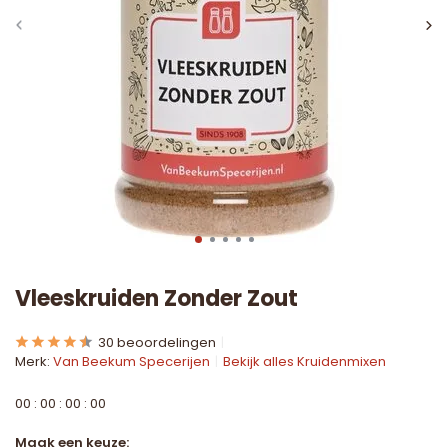
Vleeskruiden Zonder Zout
30 beoordelingen
Merk:
Van Beekum Specerijen
Bekijk alles Kruidenmixen
0
0
:
0
0
:
0
0
:
0
0
Maak een keuze: