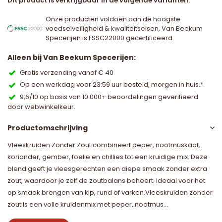
Dit product is verkrijgbaar in de volgende varianten:
Onze producten voldoen aan de hoogste
voedselveiligheid & kwaliteitseisen, Van Beekum
Specerijen is FSSC22000 gecertificeerd.
Alleen bij Van Beekum Specerijen:
Gratis verzending vanaf € 40
Op een werkdag voor 23:59 uur besteld, morgen in huis.*
9,6/10 op basis van 10.000+ beoordelingen geverifieerd
door webwinkelkeur.
Productomschrijving
Vleeskruiden Zonder Zout combineert peper, nootmuskaat,
koriander, gember, foelie en chillies tot een kruidige mix. Deze
blend geeft je vleesgerechten een diepe smaak zonder extra
zout, waardoor je zelf de zoutbalans beheert. Ideaal voor het
op smaak brengen van kip, rund of varken.Vleeskruiden zonder
zout is een volle kruidenmix met peper, nootmus...