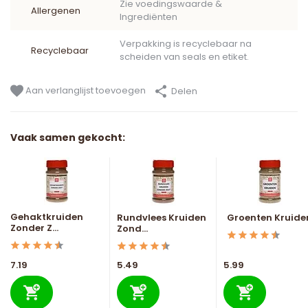
Zie voedingswaarde &
Allergenen
Ingrediënten
Verpakking is recyclebaar na
Recyclebaar
scheiden van seals en etiket.
Aan verlanglijst toevoegen
Delen
Vaak samen gekocht:
Gehaktkruiden
Rundvlees Kruiden
Groenten Kruide
Zonder Z...
Zond...
7.19
5.49
5.99