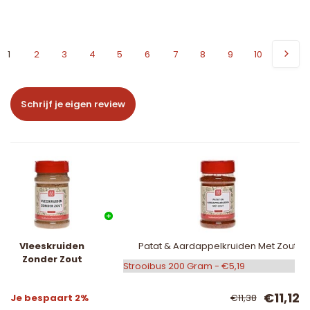
1
2
3
4
5
6
7
8
9
10
Schrijf je eigen review
Vleeskruiden
Patat & Aardappelkruiden Met Zout
Zonder Zout
€11,12
Je bespaart 2%
€11,38