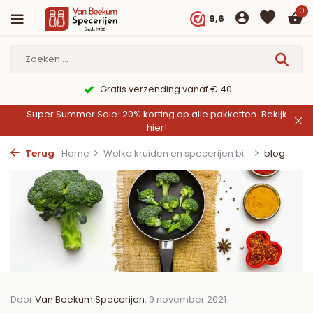
0
9,6
9,6/10 Webwinkelkeur ✔
Super Summer Sale! 20% korting op alle pakketten.
Bekijk
hier!
Terug
Home
Welke kruiden en specerijen bi...
blog
Door
Van Beekum Specerijen
, 9 november 2021