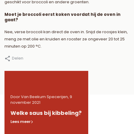
geschikt voor broccoli en andere groenten.
Moet je broccoli eerst koken voordat hij de oven in
gaat?
Nee, verse broccoli kan direct de oven in. Snijd de roosjes klein,
meng ze met olie en kruiden en rooster ze ongeveer 20 tot 25
minuten op 200 °C.
Delen
9
Door Van Beekum Specerijen, 9
Door Van Beekum Specerij
november 2021
november 2021
de
Welke saus bij kibbeling?
Welke kruiden in 
Lees meer
Lees meer