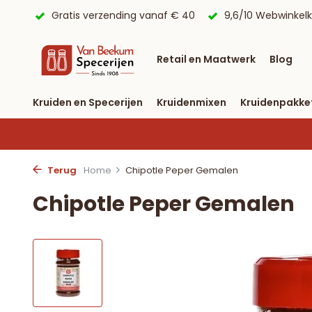
 € 40
9,6/10 Webwinkelkeur ✔
Voor 23:59 uur besteld, 
Retail en Maatwerk
Blog
Kruiden en Specerijen
Kruidenmixen
Kruidenpakke
Terug
Home
Chipotle Peper Gemalen
Chipotle Peper Gemalen