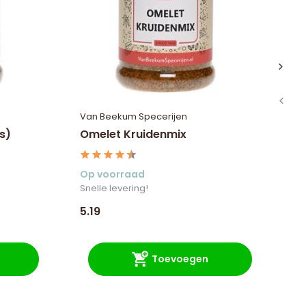
Van Beekum Specerijen
Va
s)
Omelet Kruidenmix
Kr
Op voorraad
Op
Snelle levering!
Sne
5.19
5.
Toevoegen