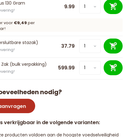
us 130 Gram
9.99
evering!
er voor
€9,49
per
ar!
ersluitbare stazak)
37.79
evering!
 Zak (bulk verpakking)
599.99
evering!
oeveelheden nodig?
 aanvragen
is verkrijgbaar in de volgende varianten:
e producten voldoen aan de hoogste voedselveiligheid