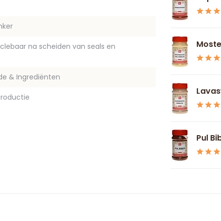
nker
Moste
yclebaar na scheiden van seals en
de & Ingrediënten
Lavas
roductie
Pul Bi