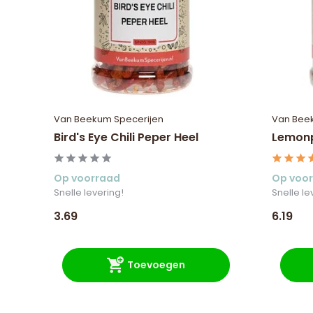
Van Beekum Specerijen
Van Bee
Bird's Eye Chili Peper Heel
Lemon
Op voorraad
Op voo
Snelle levering!
Snelle le
3.69
6.19
Toevoegen