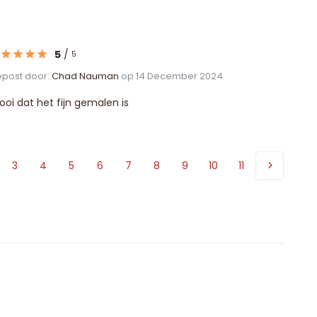
5
/
5
post door:
Chad Nauman
op 14 December 2024
oi dat het fijn gemalen is
3
4
5
6
7
8
9
10
11