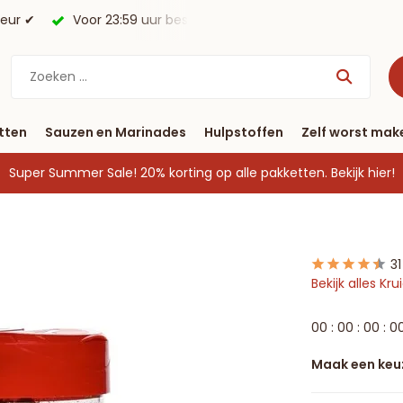
morgen in huis*.
Gratis verzending vanaf € 40
tten
Sauzen en Marinades
Hulpstoffen
Zelf worst mak
Super Summer Sale! 20% korting op alle pakketten.
Bekijk hier!
3
Bekijk alles Kr
0
0
:
0
0
:
0
0
:
0
Maak een keu