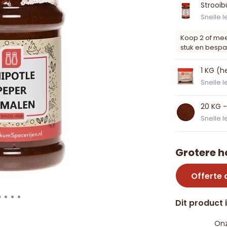
Strooib
Snelle l
Koop 2 of me
stuk en bespa
1 KG (h
Snelle l
20 KG -
Snelle l
Grotere h
Offerte
Dit product 
Onz