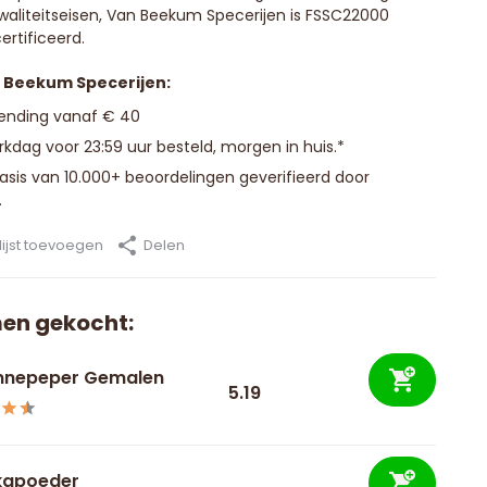
waliteitseisen, Van Beekum Specerijen is FSSC22000
ertificeerd.
n Beekum Specerijen:
zending vanaf € 40
kdag voor 23:59 uur besteld, morgen in huis.*
basis van 10.000+ beoordelingen geverifieerd door
.
ijst toevoegen
Delen
en gekocht:
nepeper Gemalen
5.19
kapoeder