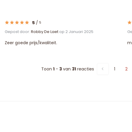
5
/
5
Gepost door:
Robby De Laet
op 2 Januari 2025
Ge
Zeer goede prijs/kwaliteit.
mo
Toon
1
-
3
van
31
reacties
1
2