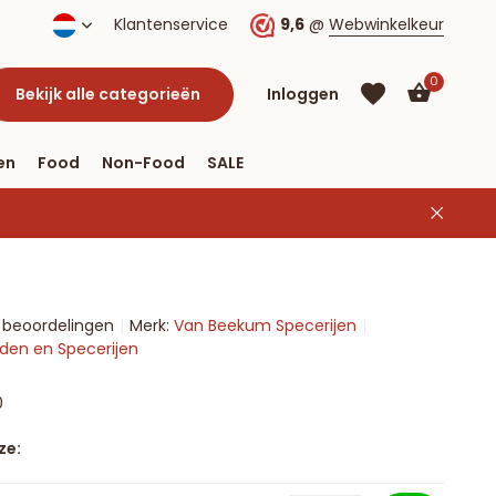
Klantenservice
9,6
@
Webwinkelkeur
0
Bekijk alle categorieën
Inloggen
en
Food
Non-Food
SALE
Account
aanmaken
Account
1 beoordelingen
Merk:
Van Beekum Specerijen
aanmaken
uiden en Specerijen
0
ze: