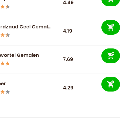
4.49
rdzaad Geel Gemal...
4.19
wortel Gemalen
7.69
ber
4.29