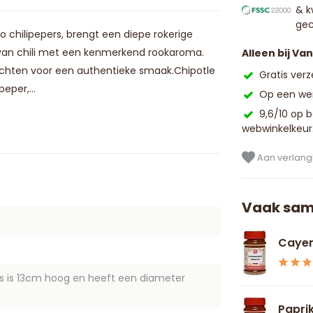
& k
gec
 chilipepers, brengt een diepe rokerige
 van chili met een kenmerkend rookaroma.
Alleen bij Va
echten voor een authentieke smaak.Chipotle
Gratis ver
eper,...
Op een wer
9,6/10 op 
webwinkelkeur
Aan verlangl
Vaak sam
Cayen
us is 13cm hoog en heeft een diameter
Papri