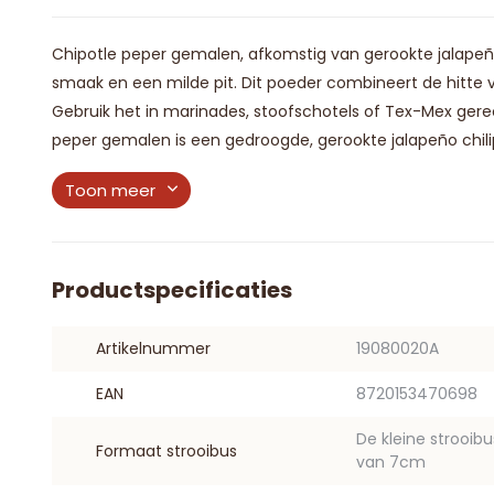
Chipotle peper gemalen, afkomstig van gerookte jalapeño
smaak en een milde pit. Dit poeder combineert de hitte
Gebruik het in marinades, stoofschotels of Tex-Mex ger
peper gemalen is een gedroogde, gerookte jalapeño chilip
Toon meer
Productspecificaties
Artikelnummer
19080020A
EAN
8720153470698
De kleine strooib
Formaat strooibus
van 7cm