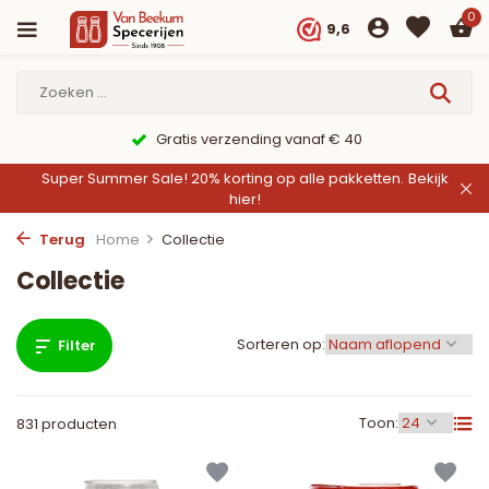
0
9,6
9,6/10 Webwinkelkeur ✔
Super Summer Sale! 20% korting op alle pakketten.
Bekijk
hier!
Terug
Home
Collectie
Collectie
Sorteren op:
Filter
Toon:
831 producten