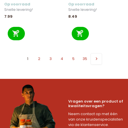
Op voorraad
Op voorraad
Snelle levering!
Snelle levering!
7.99
8.49
1
2
3
4
5
35
Vragen over een product of
kwaliteitsvragen?
Neem contact op met één
van onze kruidenspecialisten
via de klantenservice.