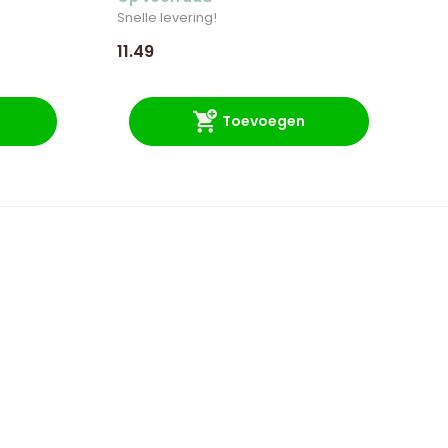
Snelle levering!
Sne
11.49
8.
Toevoegen