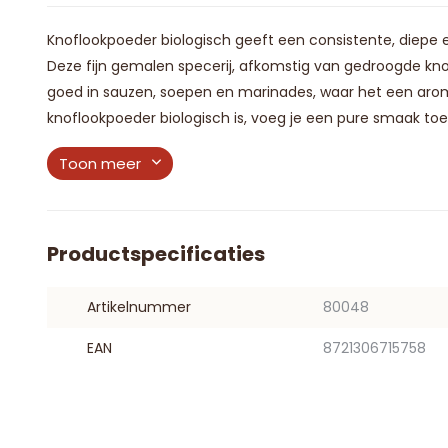
Knoflookpoeder biologisch geeft een consistente, diepe 
Deze fijn gemalen specerij, afkomstig van gedroogde knofl
goed in sauzen, soepen en marinades, waar het een arom
knoflookpoeder biologisch is, voeg je een pure smaak toe a
Toon meer
Productspecificaties
Artikelnummer
80048
EAN
8721306715758