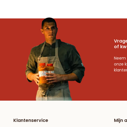
Vrage
of kw
Neem 
onze k
klante
Klantenservice
Mijn 