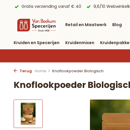
 € 40
9,6/10 Webwinkelkeur ✔
Voor 23:59 uur besteld, 
Retail en Maatwerk
Blog
Kruiden en Specerijen
Kruidenmixen
Kruidenpakke
Terug
Home
Knoflookpoeder Biologisch
Knoflookpoeder Biologisc