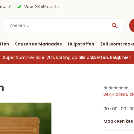
morgen in huis*.
Gratis verzending vanaf € 40
tten
Sauzen en Marinades
Hulpstoffen
Zelf worst mak
Super Summer Sale! 20% korting op alle pakketten.
Bekijk hier!
h
Bekijk alles Bi
0
0
:
0
0
:
0
0
:
0
Maak een keu