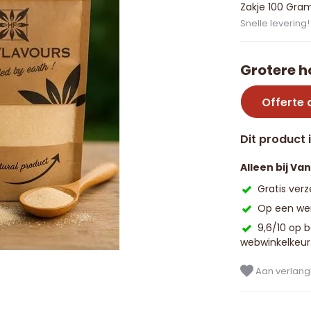
Zakje 100 Gra
Snelle levering!
Grotere h
Offerte
Dit product 
Alleen bij Va
Gratis ver
Op een wer
9,6/10 op 
webwinkelkeur
Aan verlangl