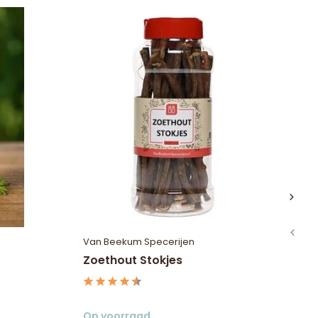
Van Beekum Specerijen
Ho
Zoethout Stokjes
Pa
Bi
Op voorraad
Op