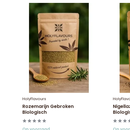
HolyFlavours
HolyFlav
Rozemarijn Gebroken
Nigell
Biologisch
Biologi
Op voorraad
Op voo