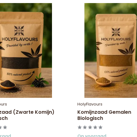
ours
HolyFlavours
azaad (Zwarte Komijn)
Komijnzaad Gemalen
sch
Biologisch
rraad
Op voorraad