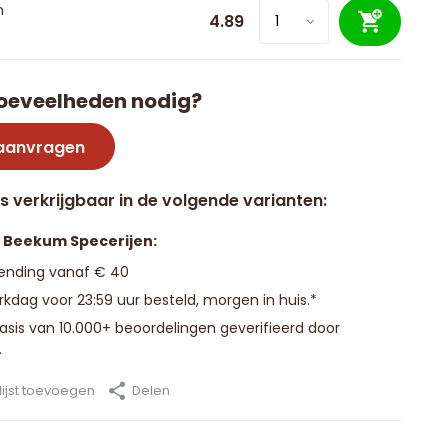
m
4.89
oeveelheden nodig?
 aanvragen
is verkrijgbaar in de volgende varianten:
n Beekum Specerijen:
zending vanaf € 40
kdag voor 23:59 uur besteld, morgen in huis.*
basis van 10.000+ beoordelingen geverifieerd door
.
ijst toevoegen
Delen