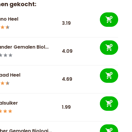
en gekocht:
no Heel
3.19
ander Gemalen Biol...
4.09
zaad Heel
4.69
alsuiker
1.99
er Gemalen Biologi...