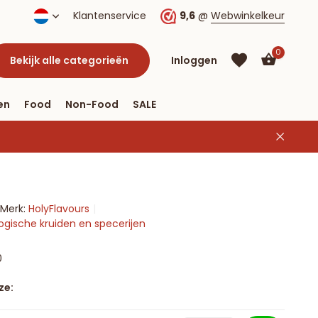
Klantenservice
9,6
@
Webwinkelkeur
0
Bekijk alle categorieën
Inloggen
en
Food
Non-Food
SALE
Account
aanmaken
Account
Merk:
HolyFlavours
aanmaken
ologische kruiden en specerijen
0
ze: