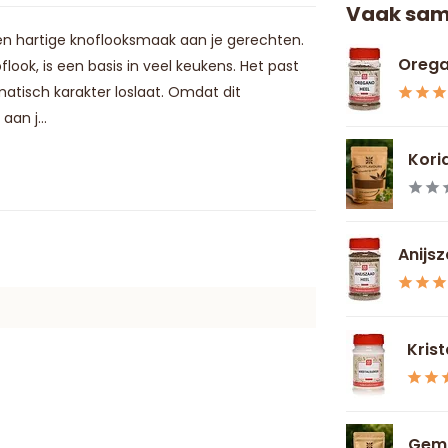
Vaak sam
en hartige knoflooksmaak aan je gerechten.
Orega
ook, is een basis in veel keukens. Het past
atisch karakter loslaat. Omdat dit
an j...
Kori
Anijs
Krist
Gemb