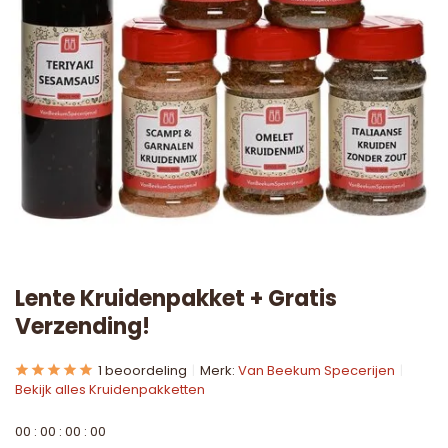
Lente Kruidenpakket + Gratis
Verzending!
1 beoordeling
Merk:
Van Beekum Specerijen
Bekijk alles Kruidenpakketten
0
0
:
0
0
:
0
0
:
0
0