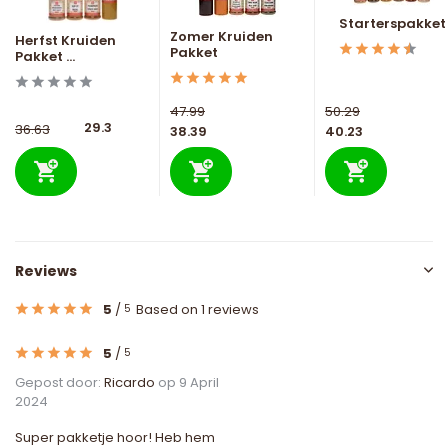
Starterspakket
Zomer Kruiden
Herfst Kruiden
Pakket
Pakket ...
47.99
50.29
29.3
36.63
38.39
40.23
Reviews
5
/
Based on 1 reviews
5
5
/
5
Gepost door:
Ricardo
op 9 April
2024
Super pakketje hoor! Heb hem