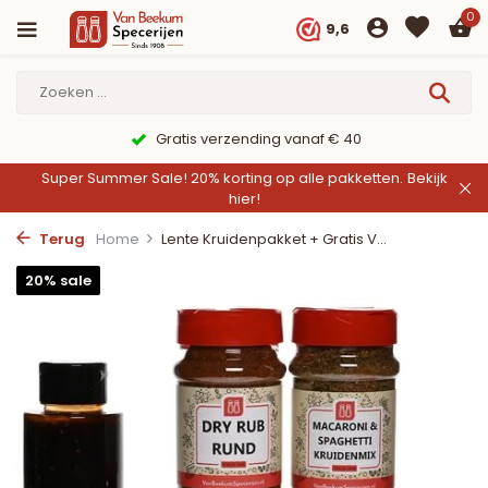
0
9,6
Gratis verzending vanaf € 40
Super Summer Sale! 20% korting op alle pakketten.
Bekijk
hier!
Terug
Home
Lente Kruidenpakket + Gratis V...
20% sale